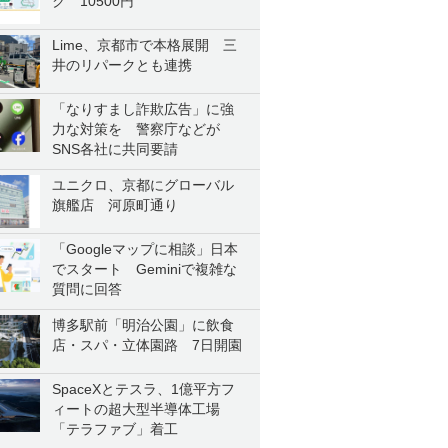
ク 10500円
Lime、京都市で本格展開 三
井のリパークとも連携
「なりすまし詐欺広告」に強
力な対策を 警察庁などが
SNS各社に共同要請
ユニクロ、京都にグローバル
旗艦店 河原町通り
「Googleマップに相談」日本
でスタート Geminiで複雑な
質問に回答
博多駅前「明治公園」に飲食
店・スパ・立体園路 7日開園
SpaceXとテスラ、1億平方フ
ィートの超大型半導体工場
「テラファブ」着工