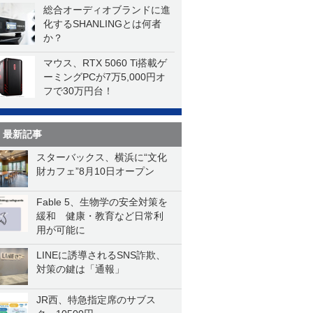
総合オーディオブランドに進
化するSHANLINGとは何者
か？
マウス、RTX 5060 Ti搭載ゲ
ーミングPCが7万5,000円オ
フで30万円台！
最新記事
スターバックス、横浜に“文化
財カフェ”8月10日オープン
Fable 5、生物学の安全対策を
緩和 健康・教育など日常利
用が可能に
LINEに誘導されるSNS詐欺、
対策の鍵は「通報」
JR西、特急指定席のサブス