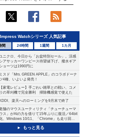
Impress Watchシリーズ 人気記事
時間
24時間
1週間
1カ月
ユニクロ、今日から「お盆特別セール」。涼感
シアサッカーワンピース待望値下げ、撥水ギア
ショーツは1990円に
ミスド「Mrs. GREEN APPLE」のコラボドーナ
ツ4種、いよいよ発売！
【家電レビュー】手ごわい雑草との戦い、コメ
リの草刈機で完全勝利 掃除機感覚で使えた
KDDI、楽天へのローミングを9月末で終了
老舗のマウスユーティリティ「チューチューマ
ウス」がAIの力を借りて15年ぶりに復活／64bit
化、Windows 10/11、「Chrome」も走り回
る。復活記念で2026年末まで500円
もっと見る