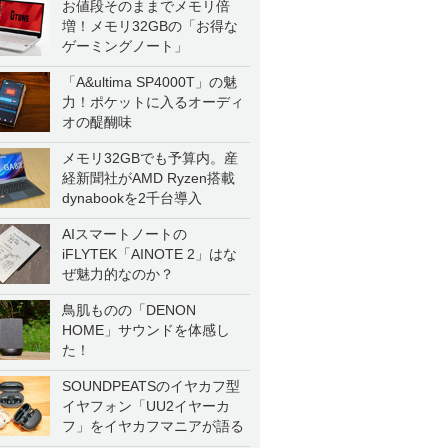
お値段そのままでメモリ倍
増！メモリ32GBの「お得な
ゲーミングノート」
「A&ultima SP4000T」の魅
力！ポケットに入るオーディ
オの醍醐味
メモリ32GBでも予算内。産
経新聞社がAMD Ryzen搭載
dynabookを2千台導入
AIスマートノートの
iFLYTEK「AINOTE 2」はな
ぜ魅力的なのか？
鳥肌ものの「DENON
HOME」サウンドを体感し
た！
SOUNDPEATSのイヤカフ型
イヤフォン「UU2イヤーカ
フ」をイヤカフマニアが語る