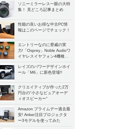
ソニーミラーレス一眼の大特
集！ 見どころ記事まとめ
性能の良いお得な中古PC情
報はこのページでチェック！
エントリーなのに脅威の実
力!「Osprey」Noble Audioワ
イヤレスイヤフォン4機種を
一気に聴く
レイズのパワーデザインホイ
ール「M6」に新色登場!!
クリエイティブが作った2万
円台の“小さなピュアオーデ
ィオスピーカー”
Amazon プライムデー過去最
安! Anker注目プロジェクタ
ー3モデルを使ってみた