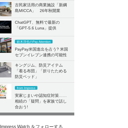
古民家活用の商業施設「新綱
島MICCA」 26年秋開業
ChatGPT、無料で最新の
「GPT-5.6 Luna」提供
鈴木淳也のPay Attention
PayPay米国進出を占う? 米国
セブンイレブン連携の可能性
キングジム、防災アイテム
「着る布団」「折りたためる
防災ベッド」
from Impress
実家じまいや認知症対策……
相続の「疑問」を家族で話し
合おう!
Impress Watch をフォローする