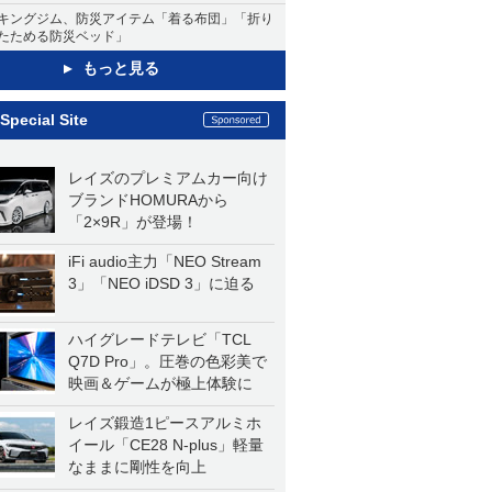
キングジム、防災アイテム「着る布団」「折り
たためる防災ベッド」
もっと見る
Special Site
レイズのプレミアムカー向け
ブランドHOMURAから
「2×9R」が登場！
iFi audio主力「NEO Stream
3」「NEO iDSD 3」に迫る
ハイグレードテレビ「TCL
Q7D Pro」。圧巻の色彩美で
映画＆ゲームが極上体験に
レイズ鍛造1ピースアルミホ
イール「CE28 N-plus」軽量
なままに剛性を向上