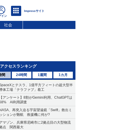
社会
アクセスランキング
時間
24時間
1週間
1カ月
SpaceXとテスラ、1億平方フィートの超大型半
導体工場「テラファブ」着工
【アンケート】8割がGemini利用、ChatGPTは
68% AI利用調査
NASA、再突入迫る宇宙望遠鏡「Swift」救出ミ
ッションが難航 救援機に何が?
アマゾン、兵庫県尼崎市に2拠点目の大型物流
拠点 関西最大