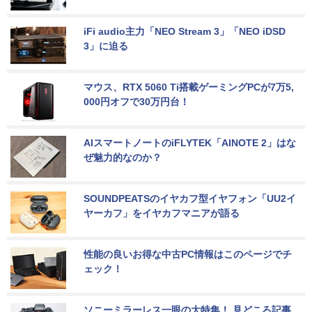
iFi audio主力「NEO Stream 3」「NEO iDSD 
3」に迫る
マウス、RTX 5060 Ti搭載ゲーミングPCが7万5,
000円オフで30万円台！
AIスマートノートのiFLYTEK「AINOTE 2」はな
ぜ魅力的なのか？
SOUNDPEATSのイヤカフ型イヤフォン「UU2イ
ヤーカフ」をイヤカフマニアが語る
性能の良いお得な中古PC情報はこのページでチ
ェック！
ソニーミラーレス一眼の大特集！ 見どころ記事