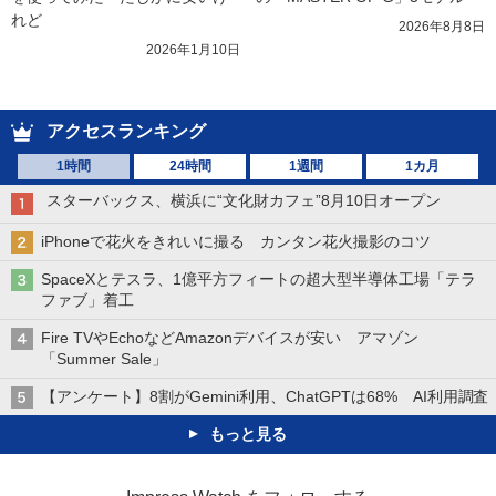
れど
2026年8月8日
2026年1月10日
アクセスランキング
1時間
24時間
1週間
1カ月
スターバックス、横浜に“文化財カフェ”8月10日オープン
iPhoneで花火をきれいに撮る カンタン花火撮影のコツ
SpaceXとテスラ、1億平方フィートの超大型半導体工場「テラ
ファブ」着工
Fire TVやEchoなどAmazonデバイスが安い アマゾン
「Summer Sale」
【アンケート】8割がGemini利用、ChatGPTは68% AI利用調査
もっと見る