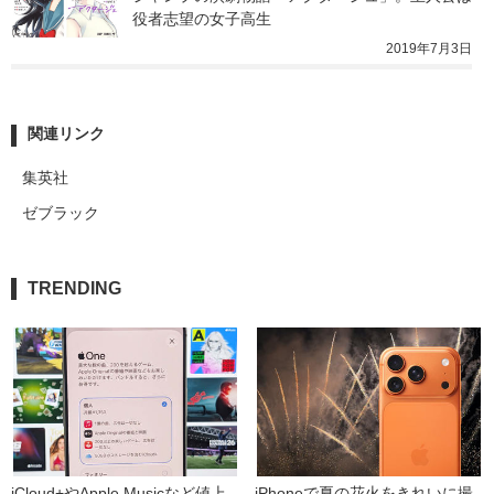
役者志望の女子高生
2019年7月3日
関連リンク
集英社
ゼブラック
TRENDING
iCloud+やApple Musicなど値上
iPhoneで夏の花火をきれいに撮