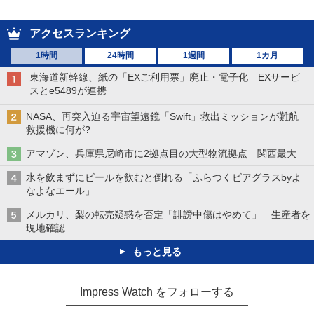
アクセスランキング
1時間
24時間
1週間
1カ月
東海道新幹線、紙の「EXご利用票」廃止・電子化 EXサービ
スとe5489が連携
NASA、再突入迫る宇宙望遠鏡「Swift」救出ミッションが難航
救援機に何が?
アマゾン、兵庫県尼崎市に2拠点目の大型物流拠点 関西最大
水を飲まずにビールを飲むと倒れる「ふらつくビアグラスbyよ
なよなエール」
メルカリ、梨の転売疑惑を否定「誹謗中傷はやめて」 生産者を
現地確認
もっと見る
Impress Watch をフォローする