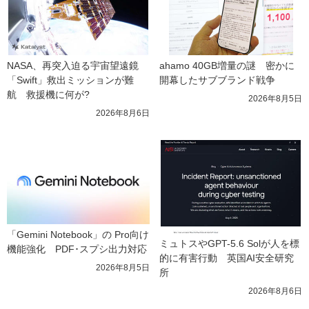
NASA、再突入迫る宇宙望遠鏡
ahamo 40GB増量の謎　密かに
「Swift」救出ミッションが難
開幕したサブブランド戦争
航　救援機に何が?
2026年8月5日
2026年8月6日
「Gemini Notebook」の Pro向け
ミュトスやGPT-5.6 Solが人を標
機能強化　PDF･スプシ出力対応
的に有害行動　英国AI安全研究
2026年8月5日
所
2026年8月6日