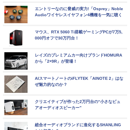
エントリーなのに脅威の実力!「Osprey」Noble 
Audioワイヤレスイヤフォン4機種を一気に聴く
マウス、RTX 5060 Ti搭載ゲーミングPCが7万5,
000円オフで30万円台！
レイズのプレミアムカー向けブランドHOMURA
から「2×9R」が登場！
AIスマートノートのiFLYTEK「AINOTE 2」はな
ぜ魅力的なのか？
クリエイティブが作った2万円台の“小さなピュ
アオーディオスピーカー”
総合オーディオブランドに進化するSHANLING