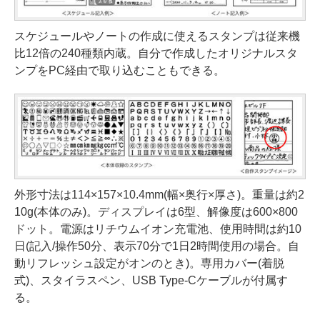
スケジュールやノートの作成に使えるスタンプは従来機
比12倍の240種類内蔵。自分で作成したオリジナルスタ
ンプをPC経由で取り込むこともできる。
外形寸法は114×157×10.4mm(幅×奥行×厚さ)。重量は約2
10g(本体のみ)。ディスプレイは6型、解像度は600×800
ドット。電源はリチウムイオン充電池、使用時間は約10
日(記入/操作50分、表示70分で1日2時間使用の場合。自
動リフレッシュ設定がオンのとき)。専用カバー(着脱
式)、スタイラスペン、USB Type-Cケーブルが付属す
る。