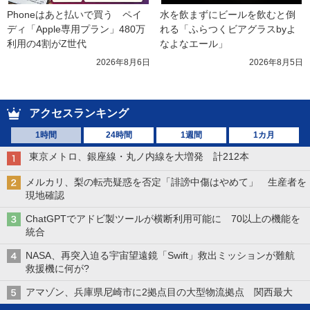
Phoneはあと払いで買う　ペイ
水を飲まずにビールを飲むと倒
ディ「Apple専用プラン」480万
れる「ふらつくビアグラスbyよ
利用の4割がZ世代
なよなエール」
2026年8月6日
2026年8月5日
アクセスランキング
1時間
24時間
1週間
1カ月
東京メトロ、銀座線・丸ノ内線を大増発 計212本
メルカリ、梨の転売疑惑を否定「誹謗中傷はやめて」 生産者を
現地確認
ChatGPTでアドビ製ツールが横断利用可能に 70以上の機能を
統合
NASA、再突入迫る宇宙望遠鏡「Swift」救出ミッションが難航
救援機に何が?
アマゾン、兵庫県尼崎市に2拠点目の大型物流拠点 関西最大