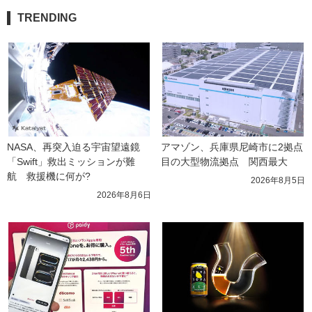
TRENDING
NASA、再突入迫る宇宙望遠鏡
アマゾン、兵庫県尼崎市に2拠点
「Swift」救出ミッションが難
目の大型物流拠点　関西最大
航　救援機に何が?
2026年8月5日
2026年8月6日