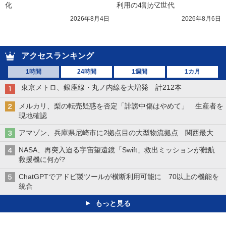
化
利用の4割がZ世代
2026年8月4日
2026年8月6日
アクセスランキング
1時間
24時間
1週間
1カ月
東京メトロ、銀座線・丸ノ内線を大増発 計212本
メルカリ、梨の転売疑惑を否定「誹謗中傷はやめて」 生産者を
現地確認
アマゾン、兵庫県尼崎市に2拠点目の大型物流拠点 関西最大
NASA、再突入迫る宇宙望遠鏡「Swift」救出ミッションが難航
救援機に何が?
ChatGPTでアドビ製ツールが横断利用可能に 70以上の機能を
統合
もっと見る