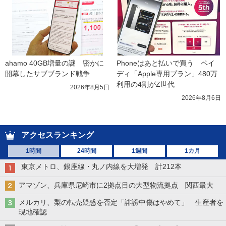
ahamo 40GB増量の謎　密かに
Phoneはあと払いで買う　ペイ
開幕したサブブランド戦争
ディ「Apple専用プラン」480万
利用の4割がZ世代
2026年8月5日
2026年8月6日
アクセスランキング
1時間
24時間
1週間
1カ月
東京メトロ、銀座線・丸ノ内線を大増発 計212本
アマゾン、兵庫県尼崎市に2拠点目の大型物流拠点 関西最大
メルカリ、梨の転売疑惑を否定「誹謗中傷はやめて」 生産者を
現地確認