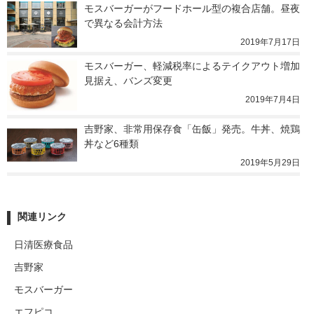
モスバーガーがフードホール型の複合店舗。昼夜
で異なる会計方法
2019年7月17日
モスバーガー、軽減税率によるテイクアウト増加
見据え、バンズ変更
2019年7月4日
吉野家、非常用保存食「缶飯」発売。牛丼、焼鶏
丼など6種類
2019年5月29日
関連リンク
日清医療食品
吉野家
モスバーガー
エフピコ