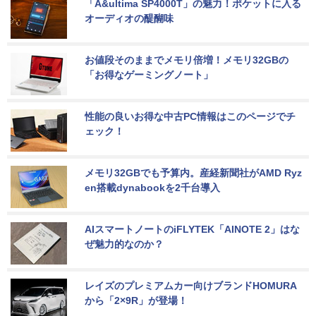
「A&ultima SP4000T」の魅力！ポケットに入る
オーディオの醍醐味
お値段そのままでメモリ倍増！メモリ32GBの
「お得なゲーミングノート」
性能の良いお得な中古PC情報はこのページでチ
ェック！
メモリ32GBでも予算内。産経新聞社がAMD Ryz
en搭載dynabookを2千台導入
AIスマートノートのiFLYTEK「AINOTE 2」はな
ぜ魅力的なのか？
レイズのプレミアムカー向けブランドHOMURA
から「2×9R」が登場！