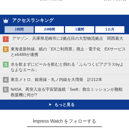
アクセスランキング
1時間
24時間
1週間
1カ月
アマゾン、兵庫県尼崎市に2拠点目の大型物流拠点 関西最大
東海道新幹線、紙の「EXご利用票」廃止・電子化 EXサービス
とe5489が連携
水を飲まずにビールを飲むと倒れる「ふらつくビアグラスbyよ
なよなエール」
東京メトロ、銀座線・丸ノ内線を大増発 計212本
NASA、再突入迫る宇宙望遠鏡「Swift」救出ミッションが難航
救援機に何が?
もっと見る
Impress Watch をフォローする