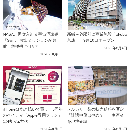
NASA、再突入迫る宇宙望遠鏡
新鎌ヶ谷駅前に商業施設「ekubo
「Swift」救出ミッションが難
京成」　9月10日オープン
航　救援機に何が?
2026年8月4日
2026年8月6日
iPhoneはあと払いで買う　5周年
メルカリ、梨の転売疑惑を否定
のペイディ「Apple専用プラン」
「誹謗中傷はやめて」　生産者
は4割がZ世代
を現地確認
2026年8月6日
2026年8月5日