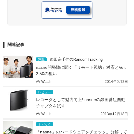
関連記事
西田宗千佳のRandomTracking
連載
nasne開発陣に聞く「リモート視聴」対応とVer.
2.50の狙い
AV Watch
2014年9月2日
レビュー
レコーダとして魅力向上! nasneの録画番組自動
チャプタを試す
AV Watch
2013年12月18日
トピック
「nasne」のハードウェアをチェック。分解して