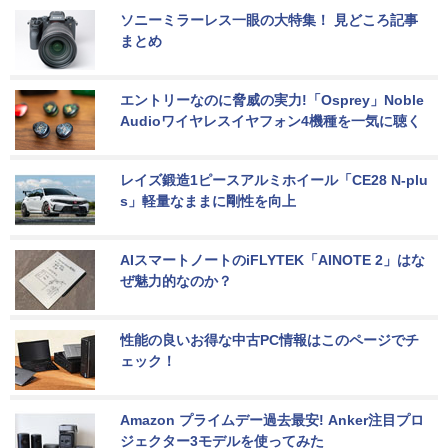
ソニーミラーレス一眼の大特集！ 見どころ記事
まとめ
エントリーなのに脅威の実力!「Osprey」Noble 
Audioワイヤレスイヤフォン4機種を一気に聴く
レイズ鍛造1ピースアルミホイール「CE28 N-plu
s」軽量なままに剛性を向上
AIスマートノートのiFLYTEK「AINOTE 2」はな
ぜ魅力的なのか？
性能の良いお得な中古PC情報はこのページでチ
ェック！
Amazon プライムデー過去最安! Anker注目プロ
ジェクター3モデルを使ってみた