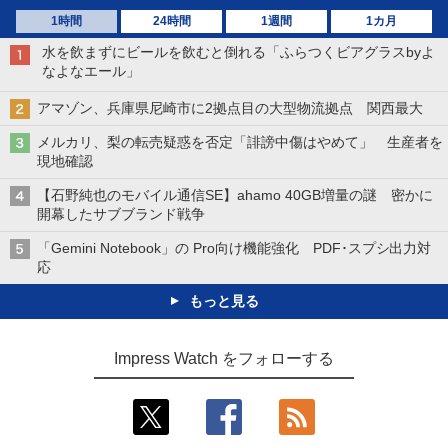
1時間
24時間
1週間
1カ月
水を飲まずにビールを飲むと倒れる「ふらつくビアグラスbyよ
なよなエール」
アマゾン、兵庫県尼崎市に2拠点目の大型物流拠点 関西最大
メルカリ、梨の転売疑惑を否定「誹謗中傷はやめて」 生産者を
現地確認
【石野純也のモバイル通信SE】ahamo 40GB増量の謎 密かに
開幕したサブブランド戦争
「Gemini Notebook」の Pro向け機能強化 PDF･スプシ出力対
応
もっと見る
Impress Watch をフォローする