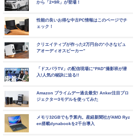
から「2×9R」が登場！
性能の良いお得な中古PC情報はこのページでチ
ェック！
クリエイティブが作った2万円台の“小さなピュ
アオーディオスピーカー”
「ドスパラTV」の配信現場に“PAD”撮影班が潜
入!人気の秘訣に迫る!!
Amazon プライムデー過去最安! Anker注目プロ
ジェクター3モデルを使ってみた
メモリ32GBでも予算内。産経新聞社がAMD Ryz
en搭載dynabookを2千台導入