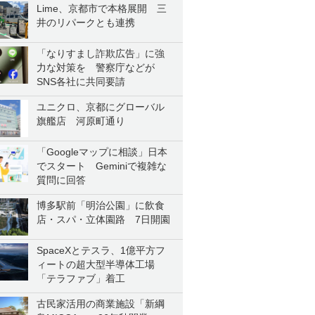
Lime、京都市で本格展開 三
井のリパークとも連携
「なりすまし詐欺広告」に強
力な対策を 警察庁などが
SNS各社に共同要請
ユニクロ、京都にグローバル
旗艦店 河原町通り
「Googleマップに相談」日本
でスタート Geminiで複雑な
質問に回答
博多駅前「明治公園」に飲食
店・スパ・立体園路 7日開園
SpaceXとテスラ、1億平方フ
ィートの超大型半導体工場
「テラファブ」着工
古民家活用の商業施設「新綱