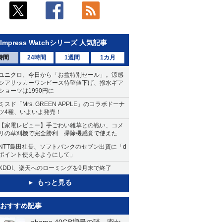
Impress Watchシリーズ 人気記事
時間
24時間
1週間
1カ月
ユニクロ、今日から「お盆特別セール」。涼感
シアサッカーワンピース待望値下げ、撥水ギア
ショーツは1990円に
ミスド「Mrs. GREEN APPLE」のコラボドーナ
ツ4種、いよいよ発売！
【家電レビュー】手ごわい雑草との戦い、コメ
リの草刈機で完全勝利 掃除機感覚で使えた
NTT島田社長、ソフトバンクのセブン出資に「d
ポイント使えるようにして」
KDDI、楽天へのローミングを9月末で終了
もっと見る
おすすめ記事