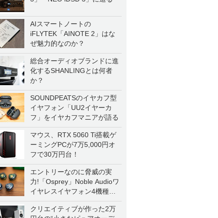
AIスマートノートの
iFLYTEK「AINOTE 2」はな
ぜ魅力的なのか？
総合オーディオブランドに進
化するSHANLINGとは何者
か？
SOUNDPEATSのイヤカフ型
イヤフォン「UU2イヤーカ
フ」をイヤカフマニアが語る
マウス、RTX 5060 Ti搭載ゲ
ーミングPCが7万5,000円オ
フで30万円台！
エントリーなのに脅威の実
力!「Osprey」Noble Audioワ
イヤレスイヤフォン4機種を
一気に聴く
クリエイティブが作った2万