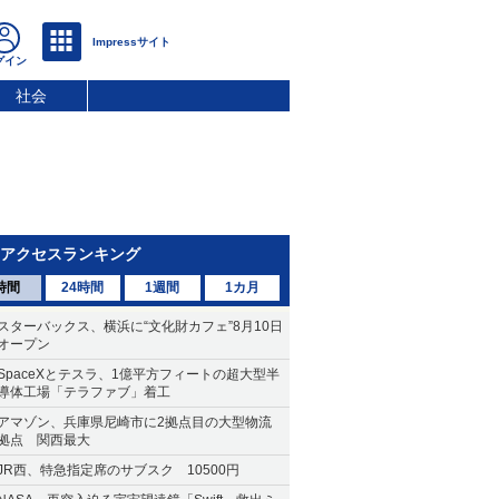
社会
アクセスランキング
時間
24時間
1週間
1カ月
スターバックス、横浜に“文化財カフェ”8月10日
オープン
SpaceXとテスラ、1億平方フィートの超大型半
導体工場「テラファブ」着工
アマゾン、兵庫県尼崎市に2拠点目の大型物流
拠点 関西最大
JR西、特急指定席のサブスク 10500円