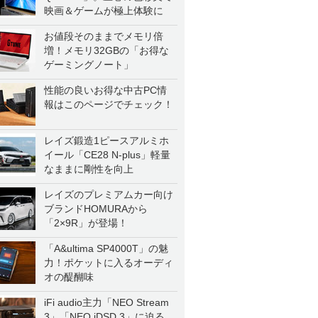
映画＆ゲームが極上体験に
お値段そのままでメモリ倍
増！メモリ32GBの「お得な
ゲーミングノート」
性能の良いお得な中古PC情
報はこのページでチェック！
レイズ鍛造1ピースアルミホ
イール「CE28 N-plus」軽量
なままに剛性を向上
レイズのプレミアムカー向け
ブランドHOMURAから
「2×9R」が登場！
「A&ultima SP4000T」の魅
力！ポケットに入るオーディ
オの醍醐味
iFi audio主力「NEO Stream
3」「NEO iDSD 3」に迫る