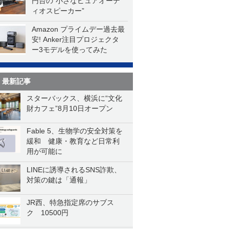
円台の“小さなピュアオーデ
ィオスピーカー”
Amazon プライムデー過去最
安! Anker注目プロジェクタ
ー3モデルを使ってみた
最新記事
スターバックス、横浜に“文化
財カフェ”8月10日オープン
Fable 5、生物学の安全対策を
緩和 健康・教育など日常利
用が可能に
LINEに誘導されるSNS詐欺、
対策の鍵は「通報」
JR西、特急指定席のサブス
ク 10500円