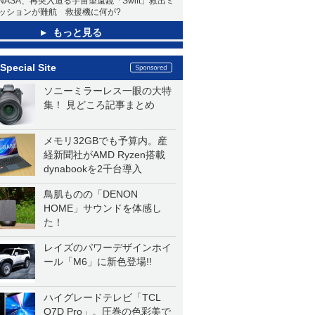
NASA、再突入迫る宇宙望遠鏡「Swift」救出ミ
ッションが難航 救援機に何が?
もっと見る
Special Site
ソニーミラーレス一眼の大特
集！ 見どころ記事まとめ
メモリ32GBでも予算内。産
経新聞社がAMD Ryzen搭載
dynabookを2千台導入
鳥肌ものの「DENON
HOME」サウンドを体感し
た！
レイズのパワーデザインホイ
ール「M6」に新色登場!!
ハイグレードテレビ「TCL
Q7D Pro」。圧巻の色彩美で