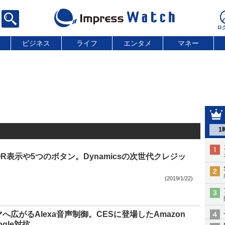
ビジネス
ライフ
エンタメ
マネー
1
R表示や5つのボタン。Dynamicsの次世代クレジッ
(2019/1/22)
へ広がるAlexa音声制御。CESに登場したAmazon
gle対抗