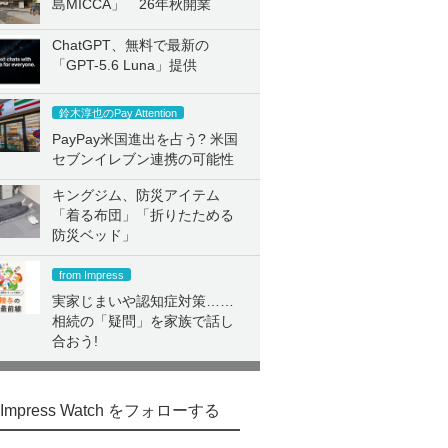
島MICCA」 26年秋開業
ChatGPT、無料で最新の
「GPT-5.6 Luna」提供
鈴木淳也のPay Attention
PayPay米国進出を占う? 米国
セブンイレブン連携の可能性
キングジム、防災アイテム
「着る布団」「折りたためる
防災ベッド」
from Impress
実家じまいや認知症対策……
相続の「疑問」を家族で話し
合おう!
Impress Watch をフォローする