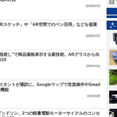
(2019/1/17)
VRスケッチ」や「AR空間でのペン活用」などを提案
(2019/1/17)
“指差し”で商品価格表示する新技術。ARグラスから出
019
(2019/1/11)
シスタントが通訳に。Googleマップで音楽操作やSmart
新機能
(2019/1/9)
ビッドソン、2つの軽量電動モーターサイクルのコンセ