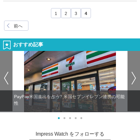
1
2
3
4
前へ
おすすめ記事
PayPay米国進出を占う? 米国セブンイレブン連携の可能
性
●
●
●
●
●
Impress Watch をフォローする