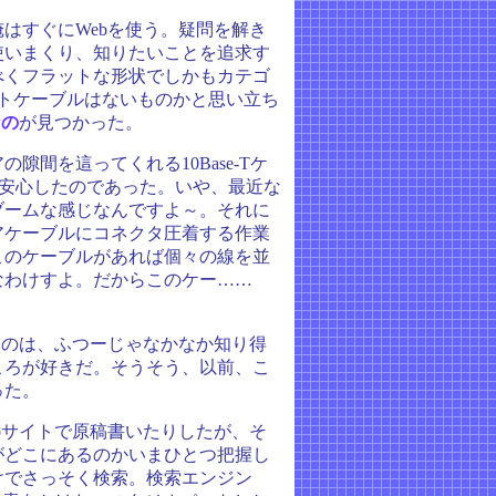
はすぐにWebを使う。疑問を解き
使いまくり、知りたいことを追求す
べくフラットな形状でしかもカテゴ
ットケーブルはないものかと思い立ち
なの
が見つかった。
間を這ってくれる10Base-Tケ
と安心したのであった。いや、最近な
ブームな感じなんですよ～。それに
アケーブルにコネクタ圧着する作業
このケーブルがあれば個々の線を並
なわけすよ。だからこのケー……
てのは、ふつーじゃなかなか知り得
ころが好きだ。そうそう、以前、こ
った。
bサイトで原稿書いたりしたが、そ
がどこにあるのかいまひとつ把握し
けでさっそく検索。検索エンジン