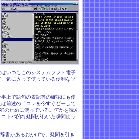
にはいつもこのシステムソフト電子
ど、気に入って使っている便利なソ
事上で語句の表記等の確認にも使
えば前述の「コレを今すぐどーして
解消のために使っている。何かを読ん
、コトバ的な疑問がわいた瞬間使う
子辞書があるおかげで、疑問を引き