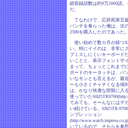
総収録語数は約9万2000語
だ。
てなわけで、広辞苑第五版!
パンチを食らった俺は、次のS
2500を購入したのであった
使い始めて数カ月が経つXD
い。特にイイのは、非常に
プミスしにくいキーボード
いことと、表示フォントサ
まって、ちょっとこれまで
ボードのキータッチは、パ
いなモンとも言えるが、最
ーも小さくチャチくなる傾
は、かなり快適な部類に入
使っていたSIIのTR9700(http://ww
てみても、そーんなにはデ
い続けている。SIIのTR-97
ンプレッション
(http://www.watch.impress.co.j
いているので、そちらを参