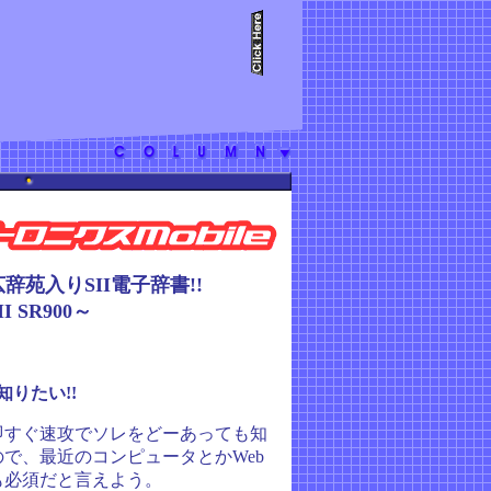
辞苑入りSII電子辞書!!
I SR900～
知りたい!!
すぐ速攻でソレをどーあっても知
で、最近のコンピュータとかWeb
も必須だと言えよう。