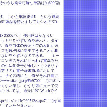
。そのうち発音可能な単語は約6000語
! しかも単語発音!! という連続
II製品を待たずしてカシオのXD-
。
-2500だが、使用感はかなりい
クッキリ見やすい液晶表示と、タイ
だ。液晶自体の表示面での反応が速
イズを数段階に変更できることが相
にない見やすさなのである。 キー
ソコン等のそれに比べれば電卓みた
近の小型化競争が著しい（つまりキ
向アリの）電子辞書市場において
る。サイズ的にも、俺がそれ以前に
w.sii.co.jp/cp/Ftr9700.html)に比べ
カくない感じ。かなり気に入って使
00については、過去にPC Watchでイ
p/pc/docs/article/980512/stapa7.htm)を書
照していただきたい。