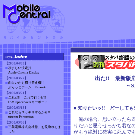
【2000/04/03】
凄まじい決定打
Apple Cinema Display
出た!! 最新版広
【2000/03/27】
面白いかも切り替え機!!
～SI
ぷらっとホーム Pshare4
【2000/03/21】
これだ!! これで行くゼ!!
IBM SpaceSaverキーボード
■ 知りたいッ!! どーしても
【2000/03/13】
これならスッキリするかも!!
xircom Portstation
俺の場合、思い立ったら即
【2000/03/06】
りたいと思うせっかち君なの
三菱電機株式会社様、お見逸れしま
がもう絶対に確実に死んで
した