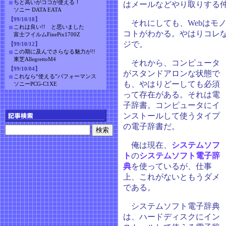
ちと高いがココが使える！
はメールなどやり取りする
ソニー DATA EATA
【99/10/18】
それにしても、Webはモ
これは良い!! と思いました
コトがわかる。やはりコレ
富士フイルムFinePix1700Z
ジで。
【99/10/12】
この期に及んでさらなる魅力が!!
東芝AllegrettoM4
それから、コンピュータ
【99/10/04】
がスタンドアロンな状態で
これなら“使える”パフォーマンス
も、やはりどーしても必須
ソニーPCG-C1XE
って存在がある。それは電
子辞書。コンピュータにイ
ンストールして使うタイプ
の電子辞書だ。
俺は現在、
システムソフ
ト
の
システムソフト電子辞
典
を使っているが、仕事
上、これがないともうダメ
である。
システムソフト電子辞典
は、ハードディスクにイン