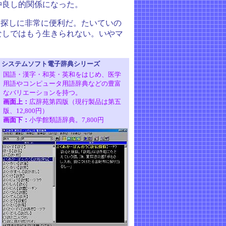
仲良し的関係になった。
ノ探しに非常に便利だ。たいていの
なしではもう生きられない。いやマ
システムソフト電子辞典シリーズ
国語・漢字・和英・英和をはじめ、医学
用語やコンピュータ用語辞典などの豊富
なバリエーションを持つ。
画面上：
広辞苑第四版（現行製品は第五
版、12,800円）
画面下：
小学館類語辞典。7,800円