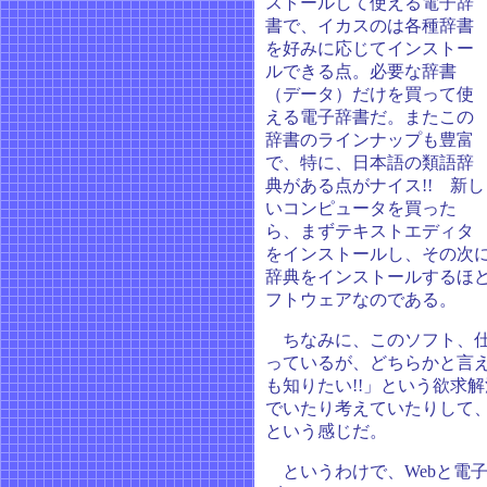
ストールして使える電子辞
書で、イカスのは各種辞書
を好みに応じてインストー
ルできる点。必要な辞書
（データ）だけを買って使
える電子辞書だ。またこの
辞書のラインナップも豊富
で、特に、日本語の類語辞
典がある点がナイス!! 新し
いコンピュータを買った
ら、まずテキストエディタ
をインストールし、その次
辞典をインストールするほ
フトウェアなのである。
ちなみに、このソフト、仕
っているが、どちらかと言
も知りたい!!」という欲求
でいたり考えていたりして
という感じだ。
というわけで、Webと電