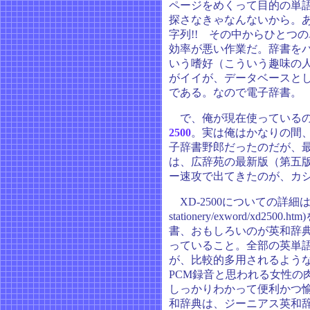
ページをめくって目的の単
探さなきゃなんないから。あ
字列!! その中からひとつ
効率が悪い作業だ。辞書を
いう嗜好（こういう趣味の
がイイが、データベースと
である。なので電子辞書。
で、俺が現在使っている
2500
。実は俺はかなりの間、S
子辞書野郎だったのだが、
は、広辞苑の最新版（第五
ー速攻で出てきたのが、カ
XD-2500についての詳細はこちら(ht
stationery/exword/xd
書、おもしろいのが英和辞典
っていること。全部の英単
が、比較的多用されるよう
PCM録音と思われる女性の
しっかりわかって便利かつ
和辞典は、ジーニアス英和