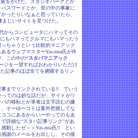
検索をかけた。スタジオパークとか
タパスワードとか、世の中の事象に
てかったりいなぁと思っていたら、
凄まじいサイトを見つけた。
1時代からコンピュータにハマってその
スにもハマってクルマにもハマったう
買っちゃうという比較的マニアック
るウェブマスターYas-msa氏が作
が、この中の
“スタパマニアック
ージを一望すればおわかりいただけ
いた記事のほぼ全てを網羅するリン
事までリンクされている!! ていう
いってのは妙な話だが、サイトがリ
ーバの移転とか筆者は文字読むの嫌
り、そーゆーコトは案外把握してな
はココにあるからいーやってのもあ
で詳細な“スタパ記事リンク”があ
したゼ～＞Yas-msa氏!! とい
激感謝のメールをお出しし、その後