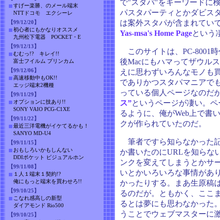
で"スタパ"をキーワードに
すげー楽勝、のメール端末
パスタパーティとかダビス
NTTドコモ エクシーレ
は案外スタパが含まれてい
【99/12/20】
初心者にもかなりオススメ
Yas-msa's Home Page
という
九州松下電器 POCKET・E
【99/12/13】
このサイトは、PC-800
むむっ!? キレイ!!
後Macにもハマってザウル
富士フイルム プリンカム
【99/12/06】
えに思わずいろんなモノも
高速移動中もOK!!
でありかつスタパマニアでもあ
エッジ端末2機種
っている個人ページなのだ
【99/11/29】
オプションに技あり!!
ス”
というページが凄い。ペ
SONY VAIO PCG-C1XE
るように、俺がWeb上で書
【99/11/22】
クが作られていたのだ。
最近三洋電機がイケてるかも！
SANYO MD-U4
筆者ですら知らなかった記
【99/11/15】
おもしろいかもしんない
か書いたのにURLを知らな
DDIポケット ビジュアルホン
ンクを変えてしまうとかサ
【99/11/08】
いとかいろいろな事情があ
１人１端末１契約!?
俺にもっと端末を買わせろ!!
かったりする。まあ生原稿
【99/10/25】
るのだが。ともかく、ここま
こなれ感高しの新型
るとは夢にも思わなかった。感動
ダイアモンド Rio500
うことでウェブマスターに
【99/10/25】