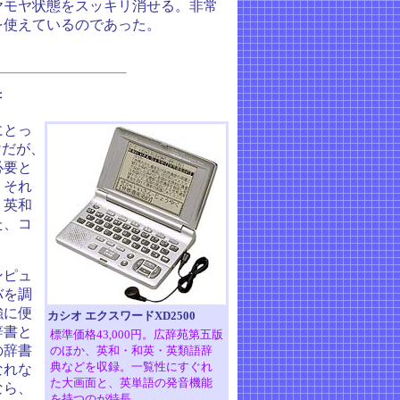
ヤモヤ状態をスッキリ消せる。非常
を使えているのであった。
書
にとっ
けだが、
必要と
。それ
、英和
た、コ
ンピュ
バを調
強に便
カシオ エクスワードXD2500
辞書と
標準価格43,000円。広辞苑第五版
の辞書
のほか、英和・和英・英類語辞
典などを収録。一覧性にすぐれ
なれな
た大画面と、英単語の発音機能
なら、
を持つのが特長