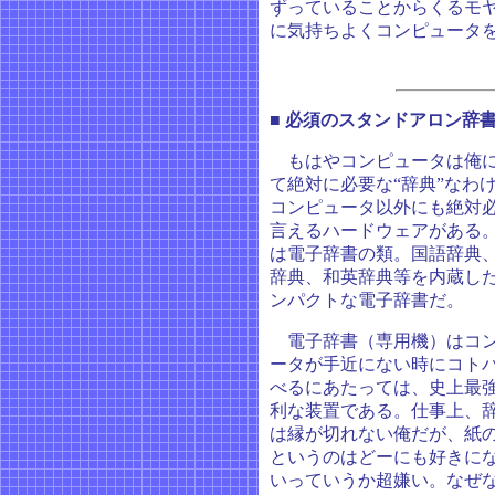
ずっていることからくるモ
に気持ちよくコンピュータ
■ 必須のスタンドアロン辞
もはやコンピュータは俺
て絶対に必要な“辞典”なわ
コンピュータ以外にも絶対
言えるハードウェアがある
は電子辞書の類。国語辞典
辞典、和英辞典等を内蔵し
ンパクトな電子辞書だ。
電子辞書（専用機）はコ
ータが手近にない時にコト
べるにあたっては、史上最
利な装置である。仕事上、
は縁が切れない俺だが、紙
というのはどーにも好きに
いっていうか超嫌い。なぜ