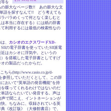
語等を
の膨大なページ数!! あの膨大な文
の単語を探すなんて!! どう考えても
パラパラめくって何となく楽しむと
人は本当に存在する）には紙の辞書
して利用するには最低の検索性なの
のは、
カシオのエクスワードXD-
IIの電子辞書を使っていたSII派電
最近はカシオに浮気中。というの
版）を搭載した電子辞書としてすげ
シオの製品だったからだ。
tp://www.casio.co.jp/d-
2500.htm)を参照していただくとして、この辞
において“英単語の発音機能”を持
語を喋ってくれるわけではないのだ
な単語ならたいてい発音する。声は
肉声で聞こえ、イントネーションが
愉快。ちなみに、収録されている英
辞典《改訂版》（大修館書店）で、