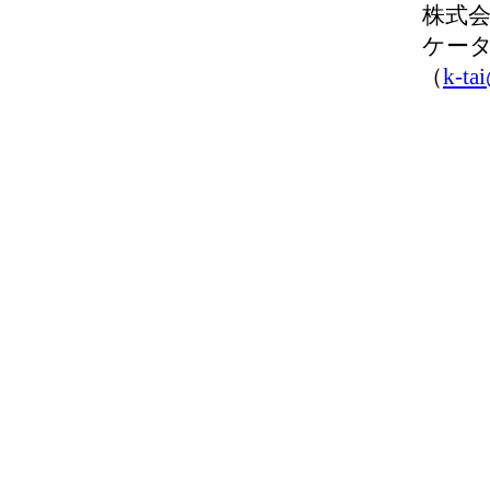
株式会社I
ケータ
（
k-ta