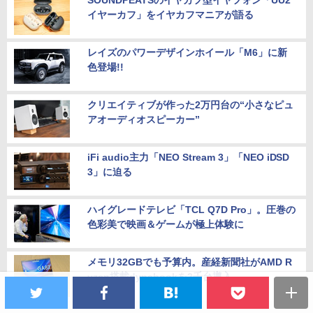
SOUNDPEATSのイヤカフ型イヤフォン「UU2
イヤーカフ」をイヤカフマニアが語る
レイズのパワーデザインホイール「M6」に新
色登場!!
クリエイティブが作った2万円台の“小さなピュ
アオーディオスピーカー”
iFi audio主力「NEO Stream 3」「NEO iDSD
3」に迫る
ハイグレードテレビ「TCL Q7D Pro」。圧巻の
色彩美で映画＆ゲームが極上体験に
メモリ32GBでも予算内。産経新聞社がAMD R
yzen搭載dynabookを2千台導入