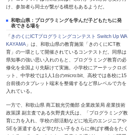
け、参加者ら同士が繋がる構想もあるようだ。
和歌山県：プログラミングを学んだ子どもたちに発
表できる場を
「
きのくにICTプログラミングコンテスト Switch Up WA
KAYAMA
」は、和歌山県の教育施策「きのくにICT教
育」の一環として開催されているコンテストだ。同県は
県知事の強い思い入れのもと、プログラミング教育の必
修化を全国より先駆けて実施。小学校にアーテックロボ
ット、中学校では1人1台のmicro:bit、高校では各校に15
台前後のタブレット端末を整備するなど県レベルで力を
入れている。
一方で、和歌山県 商工観光労働部 企業政策局 産業技術
政策課 副主査である矢野貴大氏は、「プログラミング教
育に力を入れ、学校の部活動などに地元のエンジニアや
SEを派遣するなど学びたい子をさらに伸ばす機会をたく