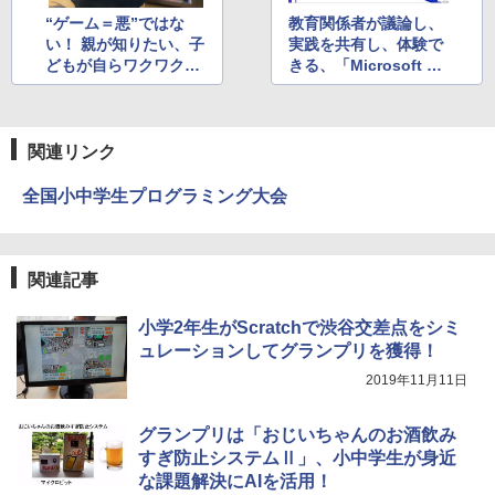
“ゲーム＝悪”ではな
教育関係者が議論し、
い！ 親が知りたい、子
実践を共有し、体験で
どもが自らワクワクし
きる、「Microsoft Ed
て学びに向かうヒント
ucation Day Tokyo 2
とは
021」が2月27日にオ
ンラインで開催
関連リンク
全国小中学生プログラミング大会
関連記事
小学2年生がScratchで渋谷交差点をシミ
ュレーションしてグランプリを獲得！
2019年11月11日
グランプリは「おじいちゃんのお酒飲み
すぎ防止システムⅡ」、小中学生が身近
な課題解決にAIを活用！