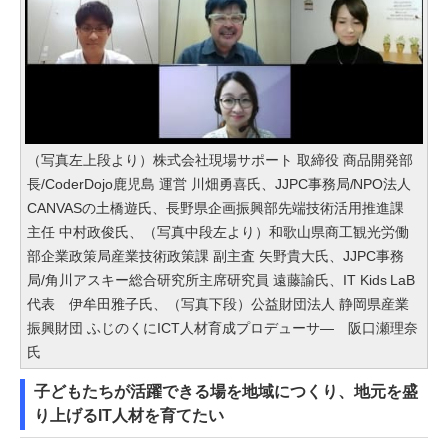
（写真左上段より）株式会社現場サポート 取締役 商品開発部
長/CoderDojo鹿児島 運営 川畑勇喜氏、JJPC事務局/NPO法人
CANVASの土橋遊氏、長野県企画振興部先端技術活用推進課
主任 中村政俊氏、（写真中段左より）和歌山県商工観光労働
部企業政策局産業技術政策課 副主査 矢野貴大氏、JJPC事務
局/角川アスキー総合研究所主席研究員 遠藤諭氏、IT Kids LaB
代表 伊牟田雅子氏、（写真下段）公益財団法人 静岡県産業
振興財団 ふじのくにICT人材育成プロデューサ― 阪口瀬理奈
氏
子どもたちが活躍できる場を地域につくり、地元を盛
り上げるIT人材を育てたい