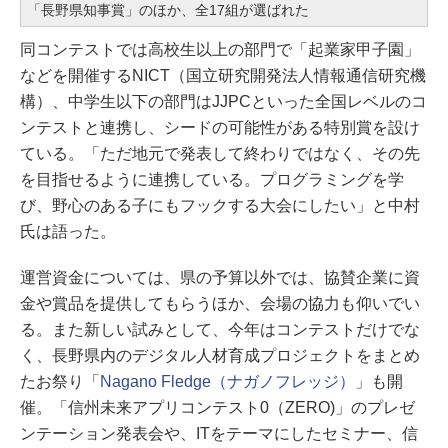
「長野県知事賞」のほか、全17組が選ばれた
同コンテストでは高校生以上の部門で「起業家甲子園」
などを開催するNICT（国立研究開発法人情報通信研究機
構）、中学生以下の部門はJJPCといった全国レベルのコ
ンテストと連携し、シードの可能性がある特別賞を設け
ている。「ただ地元で発表して終わりではなく、その先
を目指せるように連携している。プログラミングを学
び、野心のある子にもフックする大会にしたい」と中村
氏は語った。
運営資金については、県の予算以外では、協賛企業に資
金や賞品を提供してもらうほか、会場の協力も仰いでい
る。また新しい試みとして、今年はコンテストだけでな
く、長野県内のデジタル人材育成プロジェクトをまとめ
たお祭り「
Nagano Fledge（ナガノフレッジ）
」も開
催。「信州未来アプリコンテスト0（ZERO)」のプレゼ
ンテーション発表会や、ITをテーマにしたセミナー、信