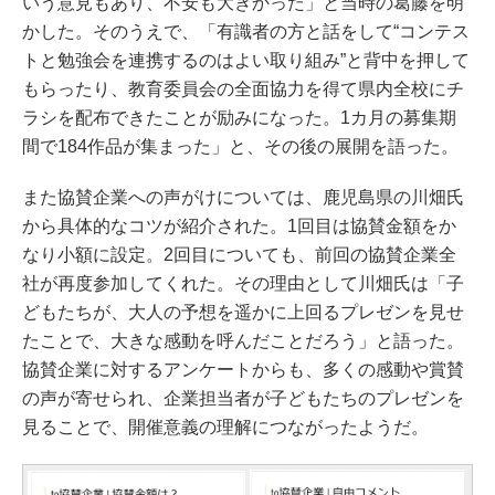
いう意見もあり、不安も大きかった」と当時の葛藤を明
かした。そのうえで、「有識者の方と話をして“コンテス
トと勉強会を連携するのはよい取り組み”と背中を押して
もらったり、教育委員会の全面協力を得て県内全校にチ
ラシを配布できたことが励みになった。1カ月の募集期
間で184作品が集まった」と、その後の展開を語った。
また協賛企業への声がけについては、鹿児島県の川畑氏
から具体的なコツが紹介された。1回目は協賛金額をか
なり小額に設定。2回目についても、前回の協賛企業全
社が再度参加してくれた。その理由として川畑氏は「子
どもたちが、大人の予想を遥かに上回るプレゼンを見せ
たことで、大きな感動を呼んだことだろう」と語った。
協賛企業に対するアンケートからも、多くの感動や賞賛
の声が寄せられ、企業担当者が子どもたちのプレゼンを
見ることで、開催意義の理解につながったようだ。