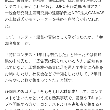
以上、長野県、静岡県、和歌山県、鹿児島県と4県のコ
ンテストが紹介された後は、JJPC実行委員/角川アスキ
ー総合研究所主席研究員の遠藤諭氏とNPO法人CANVAS
の土橋遊氏がモデレーターを務める座談会が行なわれ
た。
まず、コンテスト運営の苦労として挙がったのが、「参
加者集め」だ。
「特にコンテスト1年目は苦労した」と語ったのは長野
県の中村氏だ。「広告費は限られているうえ、認知もさ
れていない。工業高校や高専に足を運んで生徒に応募を
お願いしたり、校長会などで告知をしたりして、3年目
からやっと数が集まってきた」と話す。
静岡県の阪口氏は「そもそもIT人材育成として、コンテ
ストがよいのかという点も懸案事項で、講座やITキャン
プを開催する方が、コンテストよりも参加者が集まると