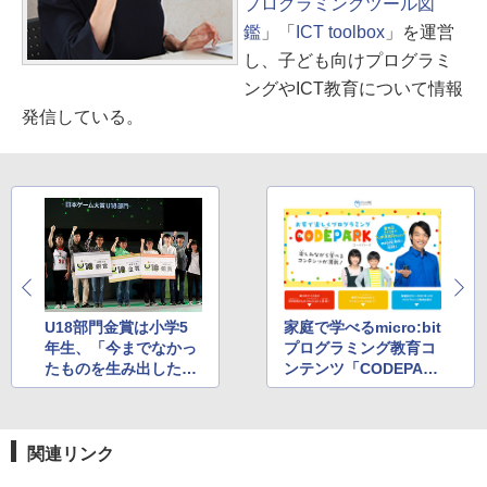
プログラミングツール図
鑑
」「
ICT toolbox
」を運営
し、子ども向けプログラミ
ングやICT教育について情報
発信している。
U18部門金賞は小学5
家庭で学べるmicro:bit
年生、「今までなかっ
プログラミング教育コ
たものを生み出した工
ンテンツ「CODEPAR
夫」を高く評価
K」がオープン！
関連リンク