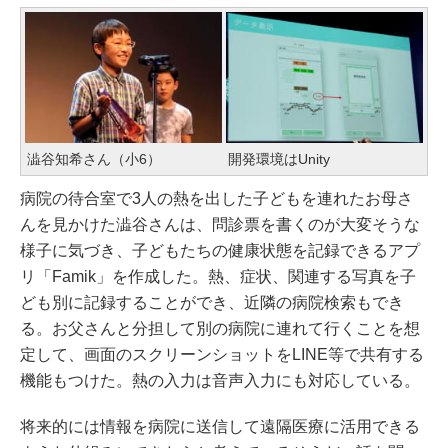
澁谷知希さん（小6）
開発環境はUnity
病院の待合室で3人の熱を出した子どもを連れたお母さ
んを見かけた澁谷さんは、問診票を書くのが大変そうな
様子に気づき、子どもたちの健康状態を記録できるアプ
リ「Famik」を作成した。熱、症状、関連する写真を子
ども別に記録することができ、近隣の病院検索もでき
る。お父さんと分担して別の病院に連れて行くことを想
定して、画面のスクリーンショットをLINE等で共有する
機能もつけた。熱の入力は音声入力にも対応している。
将来的には情報を病院に送信して遠隔医療に活用できる