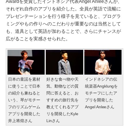
Awardを受賞したイントネシア代表Angel Anleeさんが、
それぞれ自作のアプリを紹介した。全員が英語で流暢に
プレゼンテーションを行う様子を見ていると、プログラ
ミングやもの作りへのこだわりが重要なのは当然として
も、道具として英語が加わることで、さらにチャンスが
広がることを実感させられた。
日本の童謡を素材
好きな食べ物や天
インドネシアの伝
に使うことで日本
気、動物などの質
統楽器Angklungを
の紹介も兼ねると
問に答えると、お
モチーフにしたア
いう、琴がモチー
すすめの旅行先を
プリを開発した
フのリズムゲーム
教えてくれるアプ
Angel Anleeさん
アプリを開発した
リを開発したKyle
井上将煌さん
Linさん