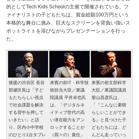
的としてTech Kids Schoolの主催で開催されている。フ
ァイナリストの子どもたちは、賞金総額100万円という
本格的な舞台に挑み、巨大なスクリーンを背負い強いス
ポットライトを浴びながらプレゼンテーションを行っ
た。
後援の渋谷区 長谷
来賓の前IT・科学技
来賓の前文部科学
部健区長は「子ど
術担当大臣／衆議
大臣／衆議院議員
もたちらしい視点
院議員 平井卓也氏
柴山昌彦氏は、
で社会課題を解決
は、「デジタルネ
「『こんなに素晴
する背中を押して
イティブ世代の高
らしいことができ
いきたい」と語
い潜在能力をアン
る』と見つけた子
り、区内小中学校
ロックすることが
どもたちには、ど
のひとり1台タブレ
（我々の）責任」
んどん走っていっ