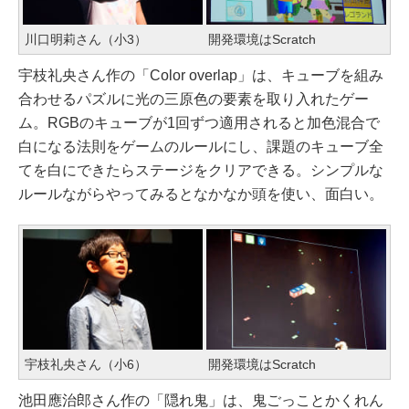
川口明莉さん（小3）
開発環境はScratch
宇枝礼央さん作の「Color overlap」は、キューブを組み
合わせるパズルに光の三原色の要素を取り入れたゲー
ム。RGBのキューブが1回ずつ適用されると加色混合で
白になる法則をゲームのルールにし、課題のキューブ全
てを白にできたらステージをクリアできる。シンプルな
ルールながらやってみるとなかなか頭を使い、面白い。
宇枝礼央さん（小6）
開発環境はScratch
池田應治郎さん作の「隠れ鬼」は、鬼ごっことかくれん