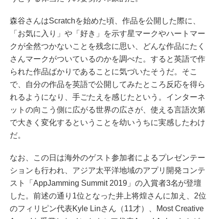
森谷さんはScratchを始めた頃、作品を公開した際に、
「お気に入り」や「好き」を示す星マークやハートマー
クが全然つかないことを残念に思い、どんな作品にたく
さんマークがついているのかを調べた。すると英語で作
られた作品ばかりであることに気づいたそうだ。そこ
で、自分の作品を英語で公開してみたところ反応を得ら
れるようになり、手ごたえを感じたという。インターネ
ットの向こう側に広がる世界の広さが、使える言語次第
で大きく変化するということを幼いうちに実感したわけ
だ。
なお、この日は海外のゲスト参加者によるプレゼンテー
ションも行われ、アジア太平洋地域のアプリ開発コンテ
スト「AppJamming Summit 2019」の入賞者3名が登壇
した。前述の通り1位となった井上将煌さんに加え、2位
のフィリピン代表Kyle Linさん（11才）、Most Creative