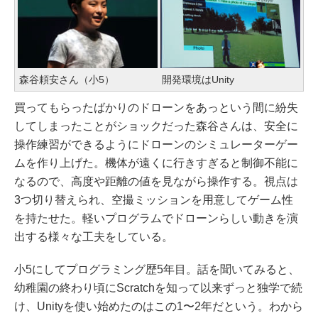
森谷頼安さん（小5）
開発環境はUnity
買ってもらったばかりのドローンをあっという間に紛失
してしまったことがショックだった森谷さんは、安全に
操作練習ができるようにドローンのシミュレーターゲー
ムを作り上げた。機体が遠くに行きすぎると制御不能に
なるので、高度や距離の値を見ながら操作する。視点は
3つ切り替えられ、空撮ミッションを用意してゲーム性
を持たせた。軽いプログラムでドローンらしい動きを演
出する様々な工夫をしている。
小5にしてプログラミング歴5年目。話を聞いてみると、
幼稚園の終わり頃にScratchを知って以来ずっと独学で続
け、Unityを使い始めたのはこの1〜2年だという。わから