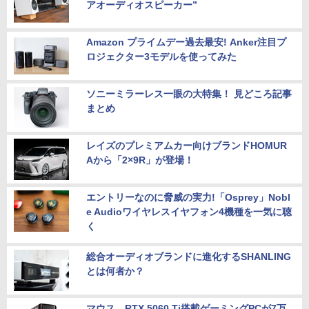
アオーディオスピーカー”
Amazon プライムデー過去最安! Anker注目プ
ロジェクター3モデルを使ってみた
ソニーミラーレス一眼の大特集！ 見どころ記事
まとめ
レイズのプレミアムカー向けブランドHOMUR
Aから「2×9R」が登場！
エントリーなのに脅威の実力!「Osprey」Nobl
e Audioワイヤレスイヤフォン4機種を一気に聴
く
総合オーディオブランドに進化するSHANLING
とは何者か？
マウス、RTX 5060 Ti搭載ゲーミングPCが7万