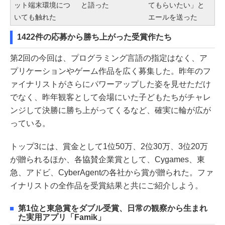
ット端末環境につ
と語った
てもらいたい」と
いても触れた
エールを送った
1422件の応募から勝ち上がった受賞作たち
第2回の今回は、プログラミング言語の指定はなく、ア
プリケーションやゲーム作品を広く募集した。昨年のフ
ァイナリストがさらにパワーアップした姿を見せただけ
でなく、昨年観客として会場にいた子どもたちがチャレ
ンジして決勝に勝ち上がってくるなど、確実に輪が広が
っている。
トップ3には、賞金として1位50万、2位30万、3位20万
が贈られるほか、各協賛企業賞として、Cygames、東
急、アドビ、CyberAgentの各社から賞が贈られた。ファ
イナリストの全作品を受賞結果と共にご紹介しよう。
第1位と東急賞をダブル受賞、日常の観察から生まれ
た実用アプリ「Famik」