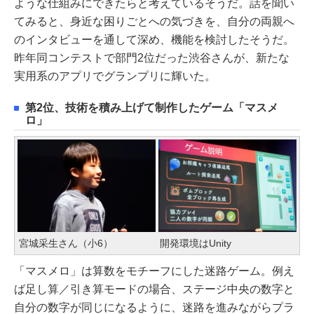
ような仕組みにできたらと考えているそうだ。話を聞い
てみると、身近な困りごとへの気づきを、自分の両親へ
のインタビューを通して深め、機能を検討したそうだ。
昨年同コンテストで部門2位だった渋谷さんが、新たな
実用系のアプリでグランプリに輝いた。
第2位、技術を積み上げて制作したゲーム「マスメ
ロ」
宮城采生さん（小6）
開発環境はUnity
「マスメロ」は算数をモチーフにした迷路ゲーム。例え
ば足し算／引き算モードの場合、ステージ中央の数字と
自分の数字が同じになるように、迷路を進みながらプラ