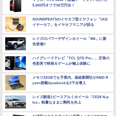
5,000円オフで30万円台！
SOUNDPEATSのイヤカフ型イヤフォン「UU2
イヤーカフ」をイヤカフマニアが語る
レイズのパワーデザインホイール「M6」に新
色登場!!
ハイグレードテレビ「TCL Q7D Pro」。圧巻の
色彩美で映画＆ゲームが極上体験に
メモリ32GBでも予算内。産経新聞社がAMD R
yzen搭載dynabookを2千台導入
レイズ鍛造1ピースアルミホイール「CE28 N-p
lus」軽量なままに剛性を向上