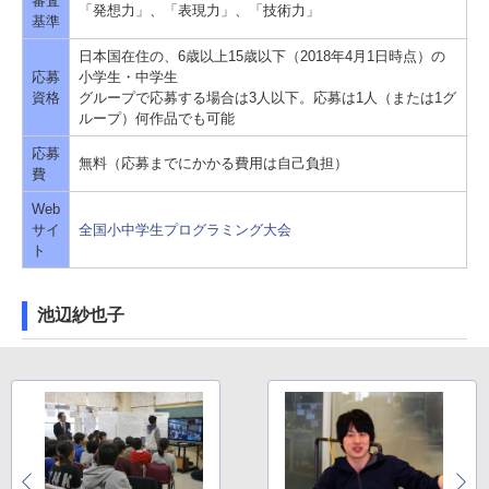
審査
「発想力」、「表現力」、「技術力」
基準
日本国在住の、6歳以上15歳以下（2018年4月1日時点）の
応募
小学生・中学生
資格
グループで応募する場合は3人以下。応募は1人（または1グ
ループ）何作品でも可能
応募
無料（応募までにかかる費用は自己負担）
費
Web
サイ
全国小中学生プログラミング大会
ト
池辺紗也子