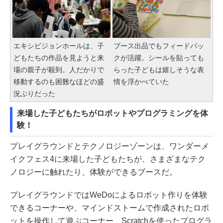
エキシビジョンホールは、子
ブース出品でもフィードバッ
どもたちの作品を見ようと来
クが活躍。シールを貼っても
場の親子が殺到。人だかりで
らった子どもは嬉しそうな表
移動するのも困難なほどの盛
情を浮かべていた
況ぶりだった
来場した子どもたちがロボットやプログラミングを体
験！
プレイグラウンドとテクノロジーゾーンは、ワンダーメ
イクフェス4に来場した子どもたちが、さまざまなテク
ノロジーに触れたり、体験ができるブースだ。
プレイグラウンドではWeDoによるロボット作りを体験
できるコーナーや、マインドストームで作成されたロボ
ットを操作して遊ぶコーナー、Scratchを使ったプログラ