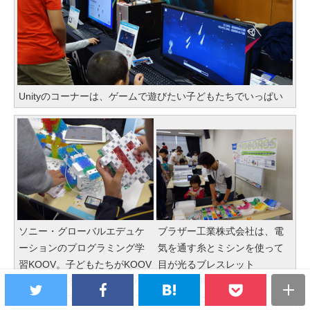
Unityのコーナーは、ゲームで遊びたい子どもたちでいっぱい
ソニー・グローバルエデュケ
ブラザー工業株式会社は、電
ーションのプログラミング学
気を通す糸とミシンを使って
習KOOV。子どもたちがKOOV
目が光るブレスレット
を体験できる。なお、KOOV
「UROBOROS」を披露。女の
は別の会場でワークショップ
子に人気だった