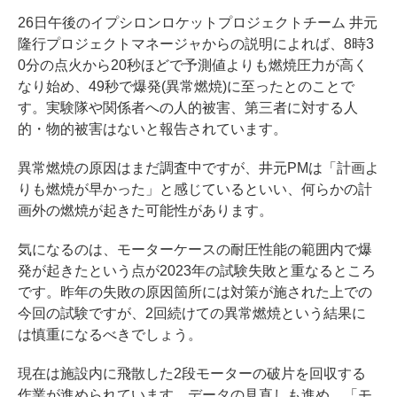
26日午後のイプシロンロケットプロジェクトチーム 井元
隆行プロジェクトマネージャからの説明によれば、8時3
0分の点火から20秒ほどで予測値よりも燃焼圧力が高く
なり始め、49秒で爆発(異常燃焼)に至ったとのことで
す。実験隊や関係者への人的被害、第三者に対する人
的・物的被害はないと報告されています。
異常燃焼の原因はまだ調査中ですが、井元PMは「計画よ
りも燃焼が早かった」と感じているといい、何らかの計
画外の燃焼が起きた可能性があります。
気になるのは、モーターケースの耐圧性能の範囲内で爆
発が起きたという点が2023年の試験失敗と重なるところ
です。昨年の失敗の原因箇所には対策が施された上での
今回の試験ですが、2回続けての異常燃焼という結果に
は慎重になるべきでしょう。
現在は施設内に飛散した2段モーターの破片を回収する
作業が進められています。データの見直しも進め、「モ