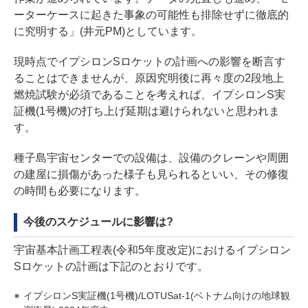
ーターケースに起きた事象の可能性も排除せずに徹底的
に究明する」(井元PM)としています。
現時点でイプシロンSロケットの計画への影響を断言す
ることはできませんが、原因究明後に再々度の2段地上
燃焼試験が必須であることを考えれば、イプシロンS実
証機(1号機)の打ち上げ延期は避けられないと思われま
す。
種子島宇宙センターでの設備は、設備のクレーンや周囲
の建屋に損傷があった様子も見られるといい、その修復
の時間も必要になります。
今後のスケジュールに影響は?
宇宙基本計画工程表(令和5年度改定)におけるイプシロン
Sロケットの計画は下記のとおりです。
イプシロンS実証機(1号機)/LOTUSat-1(ベトナム向けの地球観