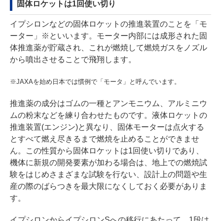
固体ロケットは1回使い切り
イプシロンなどの固体ロケットの推進装置のことを「モ
ーター」※といいます。モーター内部には成形された固
体推進薬が貯蔵され、これが燃焼して燃焼ガスをノズル
から噴出させることで飛翔します。
※JAXAを始め日本では慣例で「モータ」と呼んでいます。
推進薬の成分はゴムの一種とアンモニウム、アルミニウ
ムの粉末などを練り合わせたものです。液体ロケットの
推進装置(エンジン)と異なり、固体モーターは点火する
とすべて燃え尽きるまで燃焼を止めることができませ
ん。この性質から固体ロケットは1回使い切りであり、
機体に新規の開発要素が加わる場合は、地上での燃焼試
験をはじめさまざまな試験を行ない、設計上の問題や生
産の際のばらつきを最大限になくしておく必要がありま
す。
イプシロンからイプシロンSへの移行にあたって、1段は