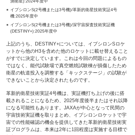
測衛星):2024年度中
イプシロンS(2号機または3号機)/革新的衛星技術実証4号
機:2025年度中
イプシロンS(2号機または3号機)/深宇宙探査技術実証機
(DESTINY+):2025年度中
上記のうち、DESTINY+については、イプシロンSロケ
ットから他のH3を含めた他のロケットに載せ替えること
がすでに決定しています。これは今回の問題によるもの
ではなく、能代試験場で真空燃焼試験棟が損傷したため
衛星の軌道投入を調整する「キックステージ」の試験が
できないことから決定されたものです。
革新的衛星技術実証4号機は、実証機打ち上げの後に搭
載されることになるため、2025年度後半またはそれ以降
になる可能性もあります。JAXAが中心となって民間の
宇宙技術実証機を取りまとめ、イプシロンロケットで宇
宙での性能確認の機会を提供してきた革新的衛星技術実
証プログラムは、本来は2年に1回程度は実施する目標で