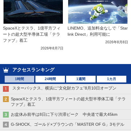
SpaceXとテスラ、1億平方フィ
LINEMO、追加料金なしで「Star
ートの超大型半導体工場「テラ
link Direct」利用可能に
ファブ」着工
2026年8月8日
2026年8月7日
アクセスランキング
1時間
24時間
1週間
1カ月
スターバックス、横浜に“文化財カフェ”8月10日オープン
SpaceXとテスラ、1億平方フィートの超大型半導体工場「テラ
ファブ」着工
お盆休み前半は8日に下り渋滞ピーク 中央道で最大45km
G-SHOCK、ゴールド×ブラウンの「MASTER OF G」3モデル