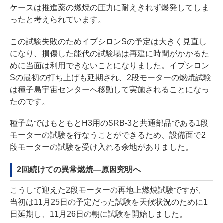
ケースは推進薬の燃焼の圧力に耐えきれず爆発してしま
ったと考えられています。
この試験失敗のためイプシロンSの予定は大きく見直し
になり、損傷した能代の試験場は再建に時間がかかるた
めに当面は利用できないことになりました。イプシロン
Sの最初の打ち上げも延期され、2段モーターの燃焼試験
は種子島宇宙センターへ移動して実施されることになっ
たのです。
種子島ではもともとH3用のSRB-3と共通部品である1段
モーターの試験を行なうことができるため、設備面で2
段モーターの試験を受け入れる余地がありました。
2回続けての異常燃焼―原因究明へ
こうして迎えた2段モーターの再地上燃焼試験ですが、
当初は11月25日の予定だった試験を天候状況のために1
日延期し、11月26日の朝に試験を開始しました。