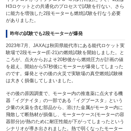
H3ロケットとの共通化のプロセスで試験を行ない、さら
に能力を増強した2段モーターも燃焼試験を行なう必要
がありました。
昨年の試験でも2段モーターが爆発
2023年7月、JAXAは秋田県能代市にある能代ロケット実
験場で2段モーター(E-21)の燃焼試験を開始しました。と
ころが、点火からおよそ20秒後から燃焼圧力が計画の値
を超え、開始から57秒後にモーターが爆発してしまった
のです。爆発とその後の火災で実験場の真空燃焼試験棟
は大きく損傷してしまいました。
その後の原因調査で、モーター内の推進薬に点火する機
器「イグナイタ」の一部である「イグブースタ」という
少量の火薬を含む部品から、溶けた金属がモーター内に
飛散して断熱材が損傷し、モーターケース(モーターの容
器部分)が熱のために耐圧性能が下がってしまったという
シナリオが導き出されました。熱で弱くなったモーター