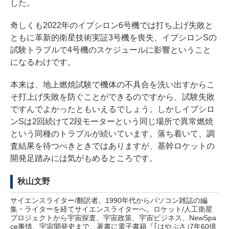
した。
奇しくも2022年のイプシロン6号機では打ち上げ失敗と
ともに革新的衛星技術実証3号機を喪失、イプシロンSの
試験トラブルで4号機のスケジュールに影響ということ
になるわけです。
本来は、地上燃焼試験で機体の不具合を洗い出すからこ
そ打上げ失敗を防ぐことができるのですから、試験失敗
ですんでよかったともいえるでしょう。しかしイプシロ
ンSは2回続けて2段モーターという同じ場所で異常燃焼
という同種のトラブルが続いています。落ち着いて、調
査結果を待つべきときではありますが、基幹ロケットの
開発足踏みには気がもめるところです。
秋山文野
サイエンスライター/翻訳者。1990年代からパソコン雑誌の編
集・ライターを経てサイエンスライターへ。ロケット/人工衛星
プロジェクトから宇宙探査、宇宙政策、宇宙ビジネス、NewSpa
ce事情、宇宙開発史まで。著書に電子書籍『｢はやぶさ｣7年60億