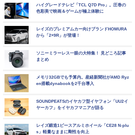
ハイグレードテレビ「TCL Q7D Pro」。圧巻の
色彩美で映画＆ゲームが極上体験に
レイズのプレミアムカー向けブランドHOMURA
から「2×9R」が登場！
ソニーミラーレス一眼の大特集！ 見どころ記事
まとめ
メモリ32GBでも予算内。産経新聞社がAMD Ryz
en搭載dynabookを2千台導入
SOUNDPEATSのイヤカフ型イヤフォン「UU2イ
ヤーカフ」をイヤカフマニアが語る
レイズ鍛造1ピースアルミホイール「CE28 N-plu
s」軽量なままに剛性を向上