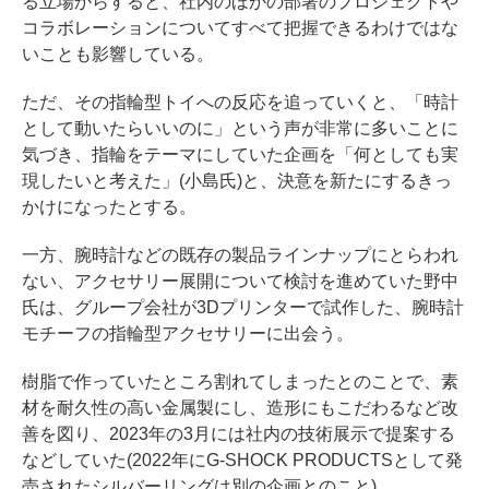
る立場からすると、社内のほかの部署のプロジェクトや
コラボレーションについてすべて把握できるわけではな
いことも影響している。
ただ、その指輪型トイへの反応を追っていくと、「時計
として動いたらいいのに」という声が非常に多いことに
気づき、指輪をテーマにしていた企画を「何としても実
現したいと考えた」(小島氏)と、決意を新たにするきっ
かけになったとする。
一方、腕時計などの既存の製品ラインナップにとらわれ
ない、アクセサリー展開について検討を進めていた野中
氏は、グループ会社が3Dプリンターで試作した、腕時計
モチーフの指輪型アクセサリーに出会う。
樹脂で作っていたところ割れてしまったとのことで、素
材を耐久性の高い金属製にし、造形にもこだわるなど改
善を図り、2023年の3月には社内の技術展示で提案する
などしていた(2022年にG-SHOCK PRODUCTSとして発
売されたシルバーリングは別の企画とのこと)。