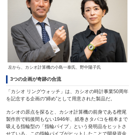
左から、カシオ計算機の小島一泰氏、野中陽子氏
3つの企画が奇跡の合流
「カシオ リングウォッチ」は、カシオの時計事業50周年
を記念する企画の“締め”として用意された製品だ。
カシオの原点を探ると、カシオ計算機の前身である樫尾
製作所で戦後間もない1946年、紙巻きタバコを根本まで
吸える指輪型の「指輪パイプ」という発明品をヒットさ
せている。この指輪パイプがヒットしたことで開発資金