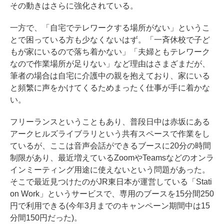
その動きはさらに強化されている。
一方で、「自宅でテレワークする場所がない」というこ
とで困っている方も少なくないはず。「一斉休校で子ど
もが家にいるので落ち着かない」「夫婦ともテレワーク
なので作業場所が足りない」など理由はさまざまだが、
筆者の場合は自宅に介護中の親を抱えており、家にいる
と頻繁に声をかけてくるためまったく仕事が手に着かな
い。
フリーランスということもあり、普段日中は赤坂にある
アークヒルズライブラリという共有スペースで作業をし
ているが、ここは音声会話ができるブースに20分の時間
制限があり、最近増えているZoomやTeamsなどのオンラ
インミーティング用途に使えないという問題があった。
そこで最近見つけたのがJR東日本が運営している「
Stati
on Work
」というサービスで、専用のブースを15分間250
円で利用できる(今年3月までのキャンペーン期間中は15
分間150円だった)。