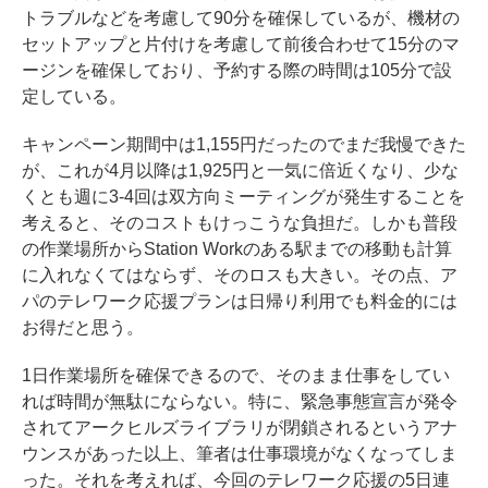
トラブルなどを考慮して90分を確保しているが、機材の
セットアップと片付けを考慮して前後合わせて15分のマ
ージンを確保しており、予約する際の時間は105分で設
定している。
キャンペーン期間中は1,155円だったのでまだ我慢できた
が、これが4月以降は1,925円と一気に倍近くなり、少な
くとも週に3-4回は双方向ミーティングが発生することを
考えると、そのコストもけっこうな負担だ。しかも普段
の作業場所からStation Workのある駅までの移動も計算
に入れなくてはならず、そのロスも大きい。その点、ア
パのテレワーク応援プランは日帰り利用でも料金的には
お得だと思う。
1日作業場所を確保できるので、そのまま仕事をしてい
れば時間が無駄にならない。特に、緊急事態宣言が発令
されてアークヒルズライブラリが閉鎖されるというアナ
ウンスがあった以上、筆者は仕事環境がなくなってしま
った。それを考えれば、今回のテレワーク応援の5日連