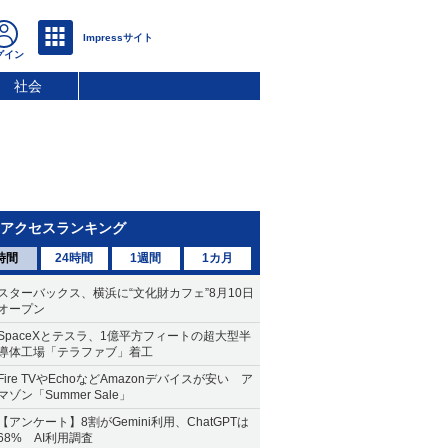
社会
アクセスランキング
時間
24時間
1週間
1カ月
スターバックス、横浜に“文化財カフェ”8月10日
オープン
SpaceXとテスラ、1億平方フィートの超大型半
導体工場「テラファブ」着工
Fire TVやEchoなどAmazonデバイスが安い ア
マゾン「Summer Sale」
【アンケート】8割がGemini利用、ChatGPTは
68% AI利用調査