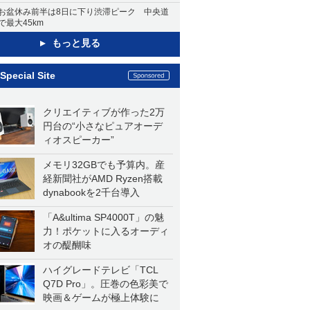
お盆休み前半は8日に下り渋滞ピーク 中央道
で最大45km
もっと見る
Special Site
クリエイティブが作った2万
円台の“小さなピュアオーデ
ィオスピーカー”
メモリ32GBでも予算内。産
経新聞社がAMD Ryzen搭載
dynabookを2千台導入
「A&ultima SP4000T」の魅
力！ポケットに入るオーディ
オの醍醐味
ハイグレードテレビ「TCL
Q7D Pro」。圧巻の色彩美で
映画＆ゲームが極上体験に