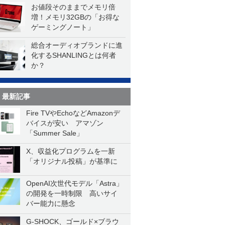
お値段そのままでメモリ倍
増！メモリ32GBの「お得な
ゲーミングノート」
総合オーディオブランドに進
化するSHANLINGとは何者
か？
最新記事
Fire TVやEchoなどAmazonデ
バイスが安い アマゾン
「Summer Sale」
X、収益化プログラムを一新
「オリジナル投稿」が基準に
OpenAI次世代モデル「Astra」
の開発を一時制限 高いサイ
バー能力に懸念
G-SHOCK、ゴールド×ブラウ