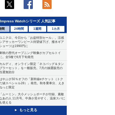
Impress Watchシリーズ 人気記事
時間
24時間
1週間
1カ月
ユニクロ、今日から「お盆特別セール」。涼感
シアサッカーワンピース待望値下げ、撥水ギア
ショーツは1990円に
東映の歴代オープニング映像がカプセルトイ
に。全5種で8月下旬発売
カルディ、オンライン限定「ネコバッグ＆タン
ブラーセット」を一般販売。7月の抽選販売の
当選無効分
はやぶさ50％オフの「新幹線eチケット（トク
だ値スペシャル28）」発売。秋冬乗車分、えき
ねっと限定
「ムーミン」大小メッシュポーチが付録、素敵
なあの人 11月号。中身が見やすく、温泉スパに
も使える
もっと見る