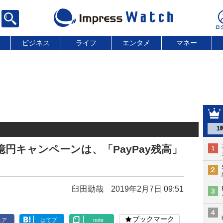
ビジネス
ライフ
エンタメ
マネー
1
0億円キャンペーンは、「PayPay残高」
臼田勤哉
2019年2月7日 09:51
ブックマーク
ェア
はてブ
note