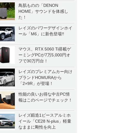
鳥肌ものの「DENON
HOME」サウンドを体感し
た！
レイズのパワーデザインホイ
ール「M6」に新色登場!!
マウス、RTX 5060 Ti搭載ゲ
ーミングPCが7万5,000円オ
フで30万円台！
レイズのプレミアムカー向け
ブランドHOMURAから
「2×9R」が登場！
性能の良いお得な中古PC情
報はこのページでチェック！
レイズ鍛造1ピースアルミホ
イール「CE28 N-plus」軽量
なままに剛性を向上