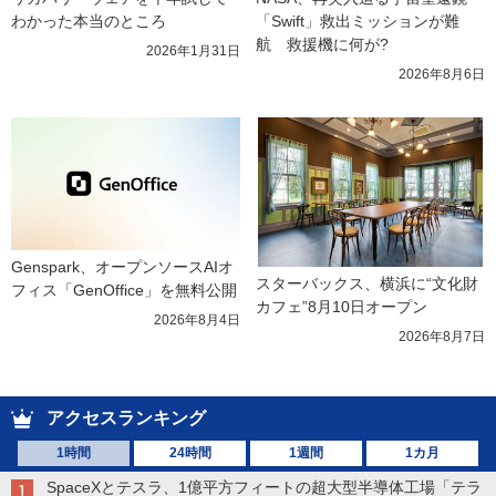
わかった本当のところ
「Swift」救出ミッションが難
航　救援機に何が?
2026年1月31日
2026年8月6日
Genspark、オープンソースAIオ
スターバックス、横浜に“文化財
フィス「GenOffice」を無料公開
カフェ”8月10日オープン
2026年8月4日
2026年8月7日
アクセスランキング
1時間
24時間
1週間
1カ月
SpaceXとテスラ、1億平方フィートの超大型半導体工場「テラ