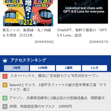
東京メトロ、銀座線・丸ノ内線
ChatGPT、無料で最新の「GPT-
を大増発　計212本
5.6 Luna」提供
2026年8月6日
2026年8月7日
アクセスランキング
1時間
24時間
1週間
1カ月
スターバックス、横浜に“文化財カフェ”8月10日オープン
SpaceXとテスラ、1億平方フィートの超大型半導体工場「テラ
ファブ」着工
アマゾン、兵庫県尼崎市に2拠点目の大型物流拠点 関西最大
JR西、特急指定席のサブスク 10500円