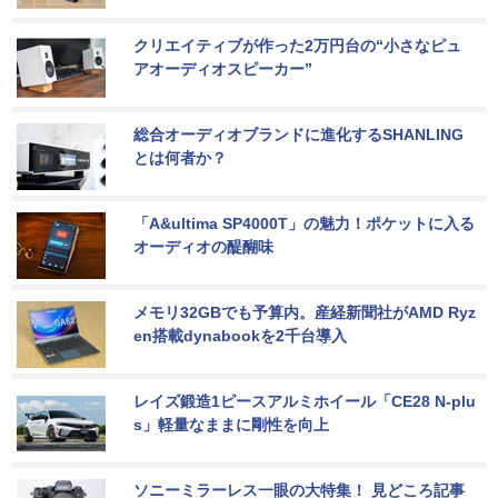
クリエイティブが作った2万円台の“小さなピュ
アオーディオスピーカー”
総合オーディオブランドに進化するSHANLING
とは何者か？
「A&ultima SP4000T」の魅力！ポケットに入る
オーディオの醍醐味
メモリ32GBでも予算内。産経新聞社がAMD Ryz
en搭載dynabookを2千台導入
レイズ鍛造1ピースアルミホイール「CE28 N-plu
s」軽量なままに剛性を向上
ソニーミラーレス一眼の大特集！ 見どころ記事