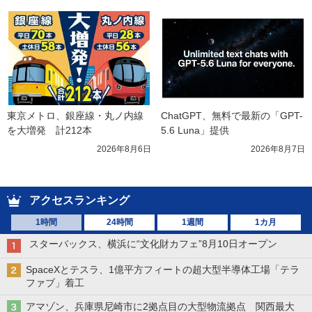
東京メトロ、銀座線・丸ノ内線
ChatGPT、無料で最新の「GPT-
を大増発　計212本
5.6 Luna」提供
2026年8月6日
2026年8月7日
アクセスランキング
1時間
24時間
1週間
1カ月
スターバックス、横浜に“文化財カフェ”8月10日オープン
SpaceXとテスラ、1億平方フィートの超大型半導体工場「テラ
ファブ」着工
アマゾン、兵庫県尼崎市に2拠点目の大型物流拠点 関西最大