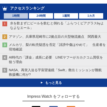
アクセスランキング
1時間
24時間
1週間
1カ月
水を飲まずにビールを飲むと倒れる「ふらつくビアグラスbyよ
なよなエール」
アマゾン、兵庫県尼崎市に2拠点目の大型物流拠点 関西最大
メルカリ、梨の転売疑惑を否定「誹謗中傷はやめて」 生産者を
現地確認
AI時代の「課金」成長に必要 LINEヤフーがカカクコム買収を
狙う理由
NASA、再突入迫る宇宙望遠鏡「Swift」救出ミッションが難航
救援機に何が?
もっと見る
Impress Watch をフォローする