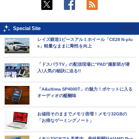
Special Site
レイズ鍛造1ピースアルミホイール「CE28 N-plu
s」軽量なままに剛性を向上
「ドスパラTV」の配信現場に“PAD”撮影班が潜
入!人気の秘訣に迫る!!
「A&ultima SP4000T」の魅力！ポケットに入る
オーディオの醍醐味
お値段そのままでメモリ倍増！メモリ32GBの
「お得なゲーミングノート」
メモリ32GBでも予算内。産経新聞社がAMD Ryz