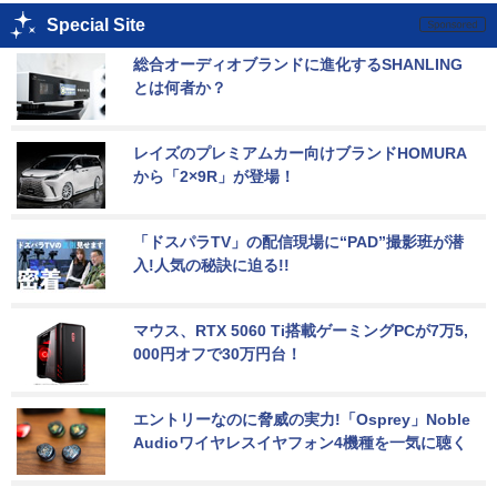
Special Site
総合オーディオブランドに進化するSHANLING
とは何者か？
レイズのプレミアムカー向けブランドHOMURA
から「2×9R」が登場！
「ドスパラTV」の配信現場に“PAD”撮影班が潜
入!人気の秘訣に迫る!!
マウス、RTX 5060 Ti搭載ゲーミングPCが7万5,
000円オフで30万円台！
エントリーなのに脅威の実力!「Osprey」Noble 
Audioワイヤレスイヤフォン4機種を一気に聴く