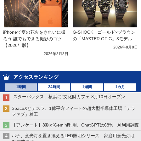
iPhoneで夏の花火をきれいに撮
G-SHOCK、ゴールド×ブラウン
ろう 誰でもできる撮影のコツ
の「MASTER OF G」3モデル
【2026年版】
2026年8月8日
2026年8月8日
アクセスランキング
1時間
24時間
1週間
1カ月
スターバックス、横浜に“文化財カフェ”8月10日オープン
SpaceXとテスラ、1億平方フィートの超大型半導体工場「テラ
ファブ」着工
【アンケート】8割がGemini利用、ChatGPTは68% AI利用調査
パナ、蛍光灯を置き換えるLED照明シリーズ 家庭用蛍光灯は