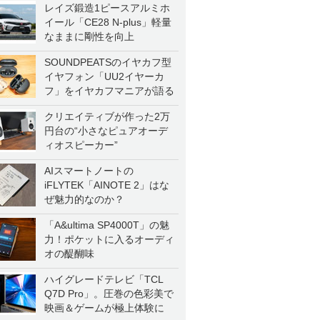
レイズ鍛造1ピースアルミホ
イール「CE28 N-plus」軽量
なままに剛性を向上
SOUNDPEATSのイヤカフ型
イヤフォン「UU2イヤーカ
フ」をイヤカフマニアが語る
クリエイティブが作った2万
円台の“小さなピュアオーデ
ィオスピーカー”
AIスマートノートの
iFLYTEK「AINOTE 2」はな
ぜ魅力的なのか？
「A&ultima SP4000T」の魅
力！ポケットに入るオーディ
オの醍醐味
ハイグレードテレビ「TCL
Q7D Pro」。圧巻の色彩美で
映画＆ゲームが極上体験に