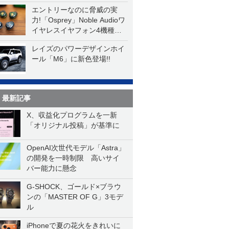
エントリーなのに脅威の実
力!「Osprey」Noble Audioワ
イヤレスイヤフォン4機種を
一気に聴く
レイズのパワーデザインホイ
ール「M6」に新色登場!!
最新記事
X、収益化プログラムを一新
「オリジナル投稿」が基準に
OpenAI次世代モデル「Astra」
の開発を一時制限 高いサイ
バー能力に懸念
G-SHOCK、ゴールド×ブラウ
ンの「MASTER OF G」3モデ
ル
iPhoneで夏の花火をきれいに