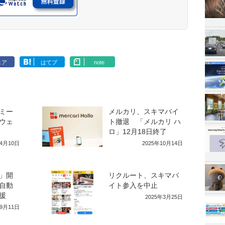
ェア
はてブ
note
ミー
メルカリ、スキマバイ
ウェ
ト撤退 「メルカリ ハ
ロ」12月18日終了
年4月10日
2025年10月14日
」開
リクルート、スキマバ
自動
イト参入を中止
援
2025年3月25日
年9月11日