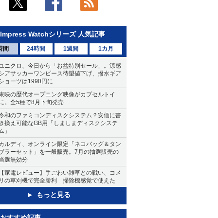
Impress Watchシリーズ 人気記事
時間
24時間
1週間
1カ月
ユニクロ、今日から「お盆特別セール」。涼感
シアサッカーワンピース待望値下げ、撥水ギア
ショーツは1990円に
東映の歴代オープニング映像がカプセルトイ
に。全5種で8月下旬発売
令和のファミコンディスクシステム？安価に書
き換え可能なGB用「しましまディスクシステ
ム」
カルディ、オンライン限定「ネコバッグ＆タン
ブラーセット」を一般販売。7月の抽選販売の
当選無効分
【家電レビュー】手ごわい雑草との戦い、コメ
リの草刈機で完全勝利 掃除機感覚で使えた
もっと見る
おすすめ記事