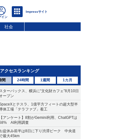
社会
アクセスランキング
時間
24時間
1週間
1カ月
スターバックス、横浜に“文化財カフェ”8月10日
オープン
SpaceXとテスラ、1億平方フィートの超大型半
導体工場「テラファブ」着工
【アンケート】8割がGemini利用、ChatGPTは
68% AI利用調査
お盆休み前半は8日に下り渋滞ピーク 中央道
で最大45km