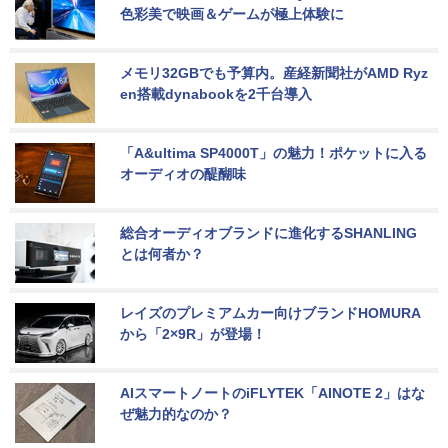
色彩美で映画＆ゲームが極上体験に
メモリ32GBでも予算内。産経新聞社がAMD Ryz
en搭載dynabookを2千台導入
「A&ultima SP4000T」の魅力！ポケットに入る
オーディオの醍醐味
総合オーディオブランドに進化するSHANLING
とは何者か？
レイズのプレミアムカー向けブランドHOMURA
から「2×9R」が登場！
AIスマートノートのiFLYTEK「AINOTE 2」はな
ぜ魅力的なのか？