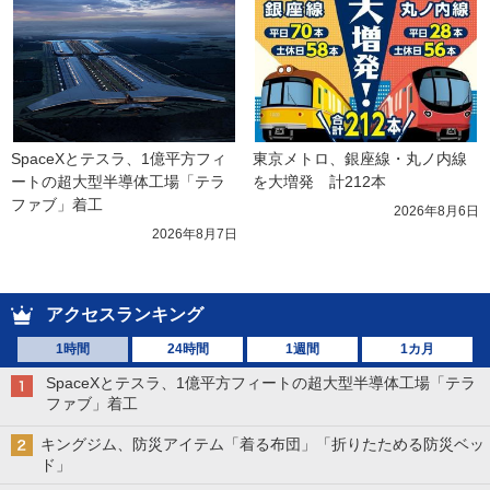
SpaceXとテスラ、1億平方フィ
東京メトロ、銀座線・丸ノ内線
ートの超大型半導体工場「テラ
を大増発　計212本
ファブ」着工
2026年8月6日
2026年8月7日
アクセスランキング
1時間
24時間
1週間
1カ月
SpaceXとテスラ、1億平方フィートの超大型半導体工場「テラ
ファブ」着工
キングジム、防災アイテム「着る布団」「折りたためる防災ベッ
ド」