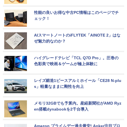
性能の良いお得な中古PC情報はこのページでチ
ェック！
AIスマートノートのiFLYTEK「AINOTE 2」はな
ぜ魅力的なのか？
ハイグレードテレビ「TCL Q7D Pro」。圧巻の
色彩美で映画＆ゲームが極上体験に
レイズ鍛造1ピースアルミホイール「CE28 N-plu
s」軽量なままに剛性を向上
メモリ32GBでも予算内。産経新聞社がAMD Ryz
en搭載dynabookを2千台導入
Amazon プライムデー過去最安! Anker注目プロ