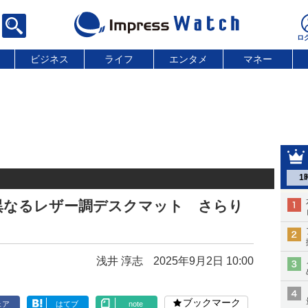
ビジネス
ライフ
エンタメ
マネー
1
異なるレザー調デスクマット さらり
浅井 淳志
2025年9月2日 10:00
ブックマーク
ェア
はてブ
note