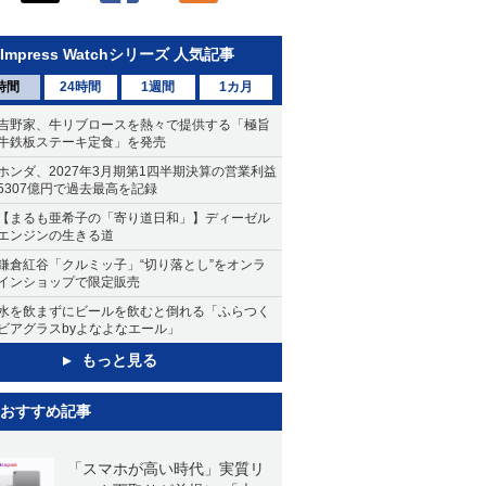
Impress Watchシリーズ 人気記事
時間
24時間
1週間
1カ月
吉野家、牛リブロースを熱々で提供する「極旨
牛鉄板ステーキ定食」を発売
ホンダ、2027年3月期第1四半期決算の営業利益
5307億円で過去最高を記録
【まるも亜希子の「寄り道日和」】ディーゼル
エンジンの生きる道
鎌倉紅谷「クルミッ子」“切り落とし”をオンラ
インショップで限定販売
水を飲まずにビールを飲むと倒れる「ふらつく
ビアグラスbyよなよなエール」
もっと見る
おすすめ記事
「スマホが高い時代」実質リ