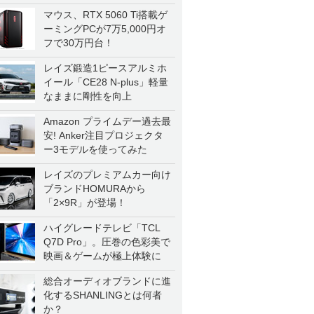
マウス、RTX 5060 Ti搭載ゲ
ーミングPCが7万5,000円オ
フで30万円台！
レイズ鍛造1ピースアルミホ
イール「CE28 N-plus」軽量
なままに剛性を向上
Amazon プライムデー過去最
安! Anker注目プロジェクタ
ー3モデルを使ってみた
レイズのプレミアムカー向け
ブランドHOMURAから
「2×9R」が登場！
ハイグレードテレビ「TCL
Q7D Pro」。圧巻の色彩美で
映画＆ゲームが極上体験に
総合オーディオブランドに進
化するSHANLINGとは何者
か？