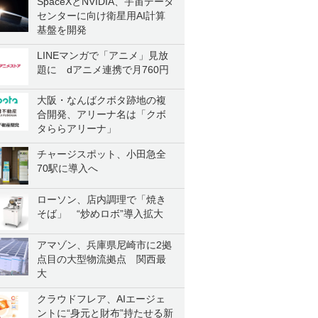
SpaceXとNVIDIA、宇宙データ
センターに向け衛星用AI計算
基盤を開発
LINEマンガで「アニメ」見放
題に dアニメ連携で月760円
大阪・なんばクボタ跡地の複
合開発、アリーナ名は「クボ
タららアリーナ」
チャージスポット、小田急全
70駅に導入へ
ローソン、店内調理で「焼き
そば」 “炒めロボ”導入拡大
アマゾン、兵庫県尼崎市に2拠
点目の大型物流拠点 関西最
大
クラウドフレア、AIエージェ
ントに“身元と財布”持たせる新