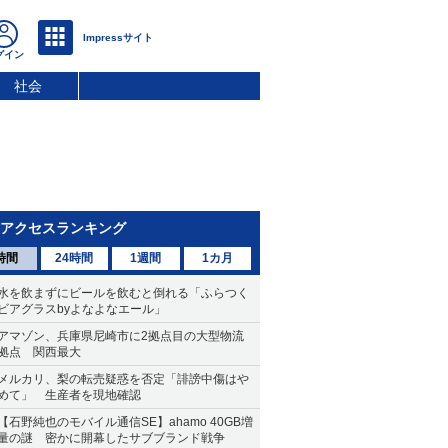
社会
アクセスランキング
時間
24時間
1週間
1カ月
水を飲まずにビールを飲むと倒れる「ふらつく
ビアグラスbyよなよなエール」
アマゾン、兵庫県尼崎市に2拠点目の大型物流
拠点 関西最大
メルカリ、梨の転売疑惑を否定「誹謗中傷はや
めて」 生産者を現地確認
【石野純也のモバイル通信SE】ahamo 40GB増
量の謎 密かに開幕したサブブランド戦争