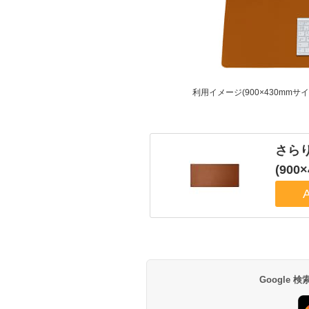
利用イメージ(900×430mmサイ
さら
(90
Google