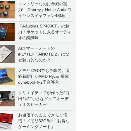
エントリーなのに脅威の実
力!「Osprey」Noble Audioワ
イヤレスイヤフォン4機種を
一気に聴く
「A&ultima SP4000T」の魅
力！ポケットに入るオーディ
オの醍醐味
AIスマートノートの
iFLYTEK「AINOTE 2」はな
ぜ魅力的なのか？
メモリ32GBでも予算内。産
経新聞社がAMD Ryzen搭載
dynabookを2千台導入
クリエイティブが作った2万
円台の“小さなピュアオーデ
ィオスピーカー”
お値段そのままでメモリ倍
増！メモリ32GBの「お得な
ゲーミングノート」