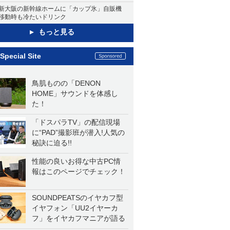
新大阪の新幹線ホームに「カップ氷」自販機
移動時も冷たいドリンク
もっと見る
Special Site
鳥肌ものの「DENON
HOME」サウンドを体感し
た！
「ドスパラTV」の配信現場
に“PAD”撮影班が潜入!人気の
秘訣に迫る!!
性能の良いお得な中古PC情
報はこのページでチェック！
SOUNDPEATSのイヤカフ型
イヤフォン「UU2イヤーカ
フ」をイヤカフマニアが語る