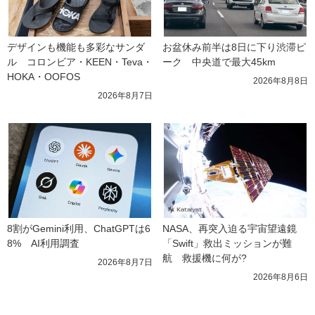
デザインも機能も多彩なサンダ
お盆休み前半は8日に下り渋滞ピ
ル　コロンビア・KEEN・Teva・
ーク　中央道で最大45km
HOKA・OOFOS
2026年8月8日
2026年8月7日
8割がGemini利用、ChatGPTは6
NASA、再突入迫る宇宙望遠鏡
8%　AI利用調査
「Swift」救出ミッションが難
航　救援機に何が?
2026年8月7日
2026年8月6日