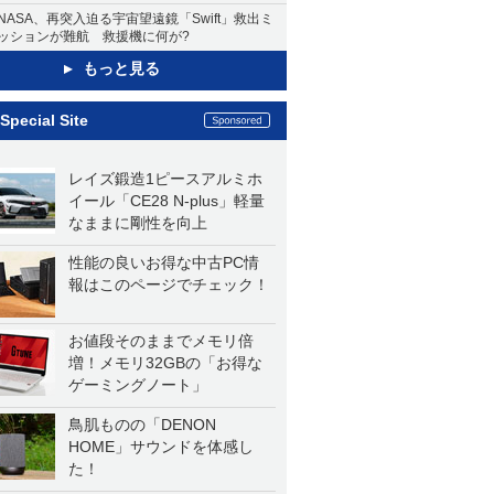
NASA、再突入迫る宇宙望遠鏡「Swift」救出ミ
ッションが難航 救援機に何が?
もっと見る
Special Site
レイズ鍛造1ピースアルミホ
イール「CE28 N-plus」軽量
なままに剛性を向上
性能の良いお得な中古PC情
報はこのページでチェック！
お値段そのままでメモリ倍
増！メモリ32GBの「お得な
ゲーミングノート」
鳥肌ものの「DENON
HOME」サウンドを体感し
た！