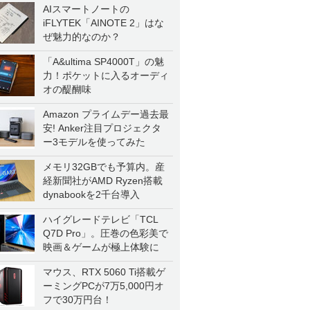
AIスマートノートの
iFLYTEK「AINOTE 2」はな
ぜ魅力的なのか？
「A&ultima SP4000T」の魅
力！ポケットに入るオーディ
オの醍醐味
Amazon プライムデー過去最
安! Anker注目プロジェクタ
ー3モデルを使ってみた
メモリ32GBでも予算内。産
経新聞社がAMD Ryzen搭載
dynabookを2千台導入
ハイグレードテレビ「TCL
Q7D Pro」。圧巻の色彩美で
映画＆ゲームが極上体験に
マウス、RTX 5060 Ti搭載ゲ
ーミングPCが7万5,000円オ
フで30万円台！