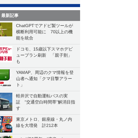
一気に聴く
最新記事
ChatGPTでアドビ製ツールが
横断利用可能に 70以上の機
能を統合
ドコモ、15歳以下スマホデビ
ュープラン刷新 「親子割」
も
YAMAP、周辺のクマ情報を登
山者へ通知「クマ目撃アラー
ト」
軽井沢で自動運転バスの実
証 “交通空白時間帯”解消目指
す
東京メトロ、銀座線・丸ノ内
線を大増発 計212本