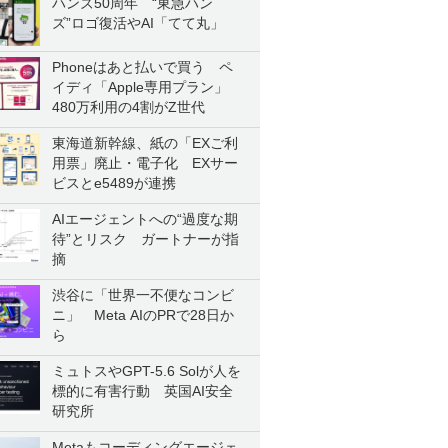
ハンズ50周年 “東急ハン
ズ”ロゴ復活やAI「てて丸」
Phoneはあと払いで買う ペ
イディ「Apple専用プラン」
480万利用の4割がZ世代
東海道新幹線、紙の「EXご利
用票」廃止・電子化 EXサー
ビスとe5489が連携
AIエージェントへの“過度な期
待”とリスク ガートナーが指
摘
渋谷に「世界一不便なコンビ
ニ」 Meta AIのPRで28日か
ら
ミュトスやGPT-5.6 Solが人を
標的に有害行動 英国AI安全
研究所
Metaもコーディングエージェ