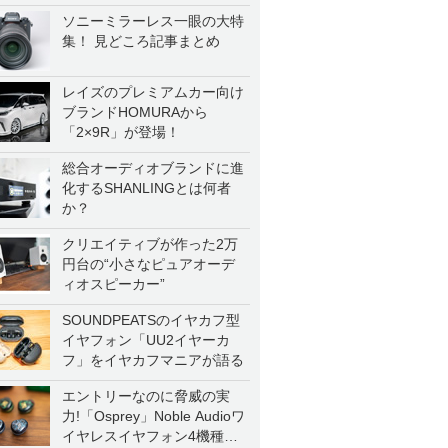
ソニーミラーレス一眼の大特
集！ 見どころ記事まとめ
レイズのプレミアムカー向け
ブランドHOMURAから
「2×9R」が登場！
総合オーディオブランドに進
化するSHANLINGとは何者
か？
クリエイティブが作った2万
円台の“小さなピュアオーデ
ィオスピーカー”
SOUNDPEATSのイヤカフ型
イヤフォン「UU2イヤーカ
フ」をイヤカフマニアが語る
エントリーなのに脅威の実
力!「Osprey」Noble Audioワ
イヤレスイヤフォン4機種を