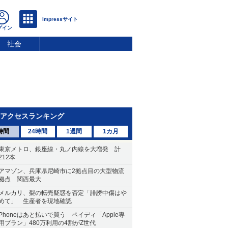
社会
アクセスランキング
時間
24時間
1週間
1カ月
東京メトロ、銀座線・丸ノ内線を大増発 計
212本
アマゾン、兵庫県尼崎市に2拠点目の大型物流
拠点 関西最大
メルカリ、梨の転売疑惑を否定「誹謗中傷はや
めて」 生産者を現地確認
Phoneはあと払いで買う ペイディ「Apple専
用プラン」480万利用の4割がZ世代