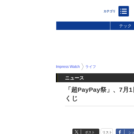
テック
Impress Watch
ライフ
ニュース
「超PayPay祭」、7
くじ
ポスト
リスト
シ