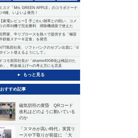
ミスド「Mrs. GREEN APPLE」のコラボドーナ
ツ4種、いよいよ発売！
【家電レビュー】手ごわい雑草との戦い、コメ
リの草刈機で完全勝利 掃除機感覚で使えた
吉野家、牛リブロースを熱々で提供する「極旨
牛鉄板ステーキ定食」を発売
NTT島田社長、ソフトバンクのセブン出資に「d
ポイント使えるようにして」
ドコモ前田社長が「ahamo40GB化は検証のた
め」、料金値上げへの考え方にも言及
もっと見る
おすすめ記事
磁気切符の黄昏 QRコード
改札はどのように動いている
のか
「スマホが高い時代」実質リ
ースや下取りが前提に 「大