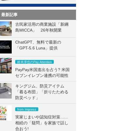
最新記事
古民家活用の商業施設「新綱
島MICCA」 26年秋開業
ChatGPT、無料で最新の
「GPT-5.6 Luna」提供
鈴木淳也のPay Attention
PayPay米国進出を占う? 米国
セブンイレブン連携の可能性
キングジム、防災アイテム
「着る布団」「折りたためる
防災ベッド」
from Impress
実家じまいや認知症対策……
相続の「疑問」を家族で話し
合おう!