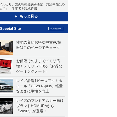
メルカリ、梨の転売疑惑を否定「誹謗中傷はや
めて」 生産者を現地確認
もっと見る
Special Site
性能の良いお得な中古PC情
報はこのページでチェック！
お値段そのままでメモリ倍
増！メモリ32GBの「お得な
ゲーミングノート」
レイズ鍛造1ピースアルミホ
イール「CE28 N-plus」軽量
なままに剛性を向上
レイズのプレミアムカー向け
ブランドHOMURAから
「2×9R」が登場！