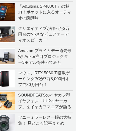
「A&ultima SP4000T」の魅
力！ポケットに入るオーディ
オの醍醐味
クリエイティブが作った2万
円台の“小さなピュアオーデ
ィオスピーカー”
Amazon プライムデー過去最
安! Anker注目プロジェクタ
ー3モデルを使ってみた
マウス、RTX 5060 Ti搭載ゲ
ーミングPCが7万5,000円オ
フで30万円台！
SOUNDPEATSのイヤカフ型
イヤフォン「UU2イヤーカ
フ」をイヤカフマニアが語る
ソニーミラーレス一眼の大特
集！ 見どころ記事まとめ