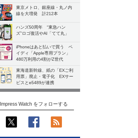
東京メトロ、銀座線・丸ノ内
線を大増発 計212本
ハンズ50周年 “東急ハン
ズ”ロゴ復活やAI「てて丸」
iPhoneはあと払いで買う ペ
イディ「Apple専用プラン」
480万利用の4割がZ世代
東海道新幹線、紙の「EXご利
用票」廃止・電子化 EXサー
ビスとe5489が連携
Impress Watch をフォローする