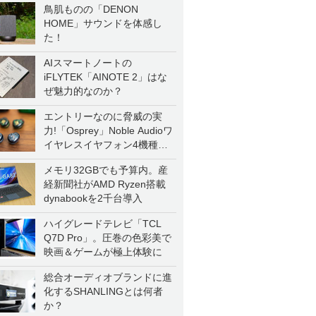
鳥肌ものの「DENON
HOME」サウンドを体感し
た！
AIスマートノートの
iFLYTEK「AINOTE 2」はな
ぜ魅力的なのか？
エントリーなのに脅威の実
力!「Osprey」Noble Audioワ
イヤレスイヤフォン4機種を
一気に聴く
メモリ32GBでも予算内。産
経新聞社がAMD Ryzen搭載
dynabookを2千台導入
ハイグレードテレビ「TCL
Q7D Pro」。圧巻の色彩美で
映画＆ゲームが極上体験に
総合オーディオブランドに進
化するSHANLINGとは何者
か？