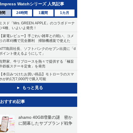
Impress Watchシリーズ 人気記事
時間
24時間
1週間
1カ月
ミスド「Mrs. GREEN APPLE」のコラボドーナ
ツ4種、いよいよ発売！
【家電レビュー】手ごわい雑草との戦い、コメ
リの草刈機で完全勝利 掃除機感覚で使えた
NTT島田社長、ソフトバンクのセブン出資に「d
ポイント使えるようにして」
吉野家、牛リブロースを熱々で提供する「極旨
牛鉄板ステーキ定食」を発売
【本日みつけたお買い得品】モトローラのスマ
ホが約1万7,000円で購入可能
もっと見る
おすすめ記事
ahamo 40GB増量の謎 密か
に開幕したサブブランド戦争