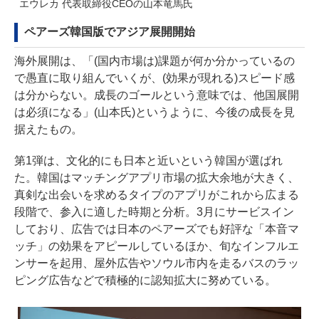
エウレカ 代表取締役CEOの山本竜馬氏
ペアーズ韓国版でアジア展開開始
海外展開は、「(国内市場は)課題が何か分かっているの
で愚直に取り組んでいくが、(効果が現れる)スピード感
は分からない。成長のゴールという意味では、他国展開
は必須になる」(山本氏)というように、今後の成長を見
据えたもの。
第1弾は、文化的にも日本と近いという韓国が選ばれ
た。韓国はマッチングアプリ市場の拡大余地が大きく、
真剣な出会いを求めるタイプのアプリがこれから広まる
段階で、参入に適した時期と分析。3月にサービスイン
しており、広告では日本のペアーズでも好評な「本音マ
ッチ」の効果をアピールしているほか、旬なインフルエ
ンサーを起用、屋外広告やソウル市内を走るバスのラッ
ピング広告などで積極的に認知拡大に努めている。