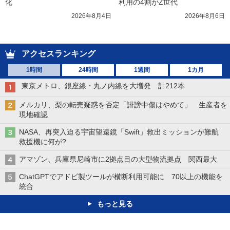
化
利用の4割がZ世代
2026年8月4日
2026年8月6日
アクセスランキング
1時間
24時間
1週間
1カ月
東京メトロ、銀座線・丸ノ内線を大増発 計212本
メルカリ、梨の転売疑惑を否定「誹謗中傷はやめて」 生産者を
現地確認
NASA、再突入迫る宇宙望遠鏡「Swift」救出ミッションが難航
救援機に何が?
アマゾン、兵庫県尼崎市に2拠点目の大型物流拠点 関西最大
ChatGPTでアドビ製ツールが横断利用可能に 70以上の機能を
統合
もっと見る