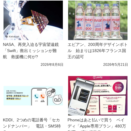
NASA、再突入迫る宇宙望遠鏡
エビアン、200周年デザインボト
「Swift」救出ミッションが難
ル　始まりは1826年フランス国
航　救援機に何が?
王の認可
2026年8月6日
2026年5月21日
KDDI、2つめの電話番号「セカ
Phoneはあと払いで買う　ペイ
ンドナンバー」　電話・SMS特
ディ「Apple専用プラン」480万