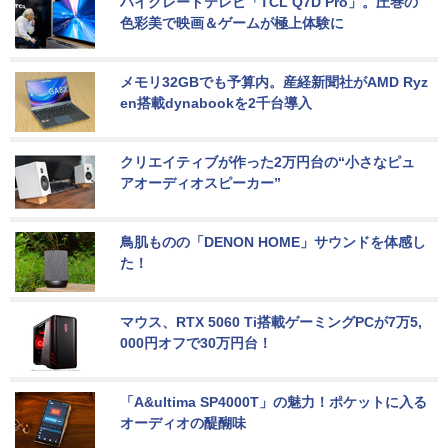
ハイグレードテレビ「TCL Q7D Pro」。圧巻の
色彩美で映画＆ゲームが極上体験に
メモリ32GBでも予算内。産経新聞社がAMD Ryz
en搭載dynabookを2千台導入
クリエイティブが作った2万円台の“小さなピュ
アオーディオスピーカー”
鳥肌ものの「DENON HOME」サウンドを体感し
た！
マウス、RTX 5060 Ti搭載ゲーミングPCが7万5,
000円オフで30万円台！
「A&ultima SP4000T」の魅力！ポケットに入る
オーディオの醍醐味