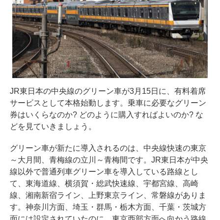
JR東日本の中央線のグリーン車が3月15日に、有料着席
サービスとして本格始動します。乗車に必要なグリーン
券はいくらなのか? どのように購入すればよいのか? な
どを見ていきましょう。
グリーン車が新たに導入されるのは、中央線快速の東京
～大月間、青梅線の立川～青梅間です。JR東日本が中央
線以外で普通列車グリーン車を導入している路線とし
て、東海道線、横須賀・総武快速線、宇都宮線、高崎
線、湘南新宿ライン、上野東京ライン、常磐線がありま
す。神奈川方面、埼玉・群馬・栃木方面、千葉・茨城方
面には設定されていたのに、東京西部方面へ向かう路線