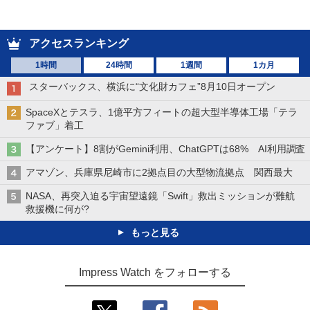
アクセスランキング
1時間
24時間
1週間
1カ月
スターバックス、横浜に“文化財カフェ”8月10日オープン
SpaceXとテスラ、1億平方フィートの超大型半導体工場「テラ
ファブ」着工
【アンケート】8割がGemini利用、ChatGPTは68% AI利用調査
アマゾン、兵庫県尼崎市に2拠点目の大型物流拠点 関西最大
NASA、再突入迫る宇宙望遠鏡「Swift」救出ミッションが難航
救援機に何が?
もっと見る
Impress Watch をフォローする