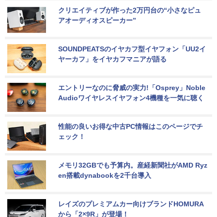
クリエイティブが作った2万円台の“小さなピュ
アオーディオスピーカー”
SOUNDPEATSのイヤカフ型イヤフォン「UU2イ
ヤーカフ」をイヤカフマニアが語る
エントリーなのに脅威の実力!「Osprey」Noble 
Audioワイヤレスイヤフォン4機種を一気に聴く
性能の良いお得な中古PC情報はこのページでチ
ェック！
メモリ32GBでも予算内。産経新聞社がAMD Ryz
en搭載dynabookを2千台導入
レイズのプレミアムカー向けブランドHOMURA
から「2×9R」が登場！