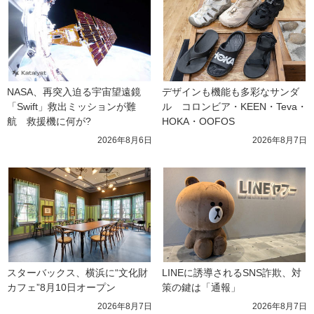
NASA、再突入迫る宇宙望遠鏡
デザインも機能も多彩なサンダ
「Swift」救出ミッションが難
ル　コロンビア・KEEN・Teva・
航　救援機に何が?
HOKA・OOFOS
2026年8月6日
2026年8月7日
スターバックス、横浜に“文化財
LINEに誘導されるSNS詐欺、対
カフェ”8月10日オープン
策の鍵は「通報」
2026年8月7日
2026年8月7日