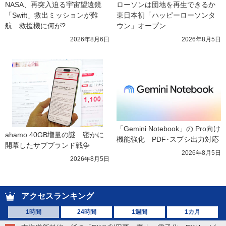
NASA、再突入迫る宇宙望遠鏡
ローソンは団地を再生できるか 
「Swift」救出ミッションが難
東日本初「ハッピーローソンタ
航　救援機に何が?
ウン」オープン
2026年8月6日
2026年8月5日
「Gemini Notebook」の Pro向け
ahamo 40GB増量の謎　密かに
機能強化　PDF･スプシ出力対応
開幕したサブブランド戦争
2026年8月5日
2026年8月5日
アクセスランキング
1時間
24時間
1週間
1カ月