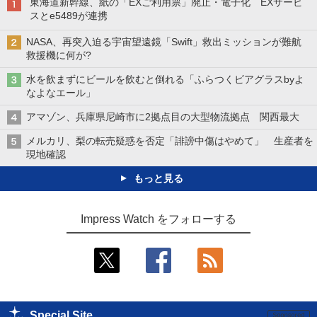
東海道新幹線、紙の「EXご利用票」廃止・電子化 EXサービ
スとe5489が連携
NASA、再突入迫る宇宙望遠鏡「Swift」救出ミッションが難航
救援機に何が?
水を飲まずにビールを飲むと倒れる「ふらつくビアグラスbyよ
なよなエール」
アマゾン、兵庫県尼崎市に2拠点目の大型物流拠点 関西最大
メルカリ、梨の転売疑惑を否定「誹謗中傷はやめて」 生産者を
現地確認
もっと見る
Impress Watch をフォローする
Special Site