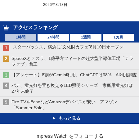
2026年8月8日
アクセスランキング
1時間
24時間
1週間
1カ月
スターバックス、横浜に“文化財カフェ”8月10日オープン
SpaceXとテスラ、1億平方フィートの超大型半導体工場「テラ
ファブ」着工
【アンケート】8割がGemini利用、ChatGPTは68% AI利用調査
パナ、蛍光灯を置き換えるLED照明シリーズ 家庭用蛍光灯は
27年末終了
Fire TVやEchoなどAmazonデバイスが安い アマゾン
「Summer Sale」
もっと見る
Impress Watch をフォローする