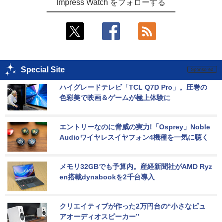
Impress Watch をフォローする
Special Site
ハイグレードテレビ「TCL Q7D Pro」。圧巻の
色彩美で映画＆ゲームが極上体験に
エントリーなのに脅威の実力!「Osprey」Noble 
Audioワイヤレスイヤフォン4機種を一気に聴く
メモリ32GBでも予算内。産経新聞社がAMD Ryz
en搭載dynabookを2千台導入
クリエイティブが作った2万円台の“小さなピュ
アオーディオスピーカー”