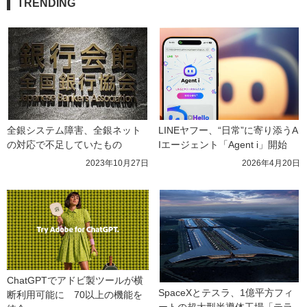
TRENDING
全銀システム障害、全銀ネット
LINEヤフー、“日常”に寄り添うA
の対応で不足していたもの
Iエージェント「Agent i」開始
2023年10月27日
2026年4月20日
ChatGPTでアドビ製ツールが横
SpaceXとテスラ、1億平方フィ
断利用可能に　70以上の機能を