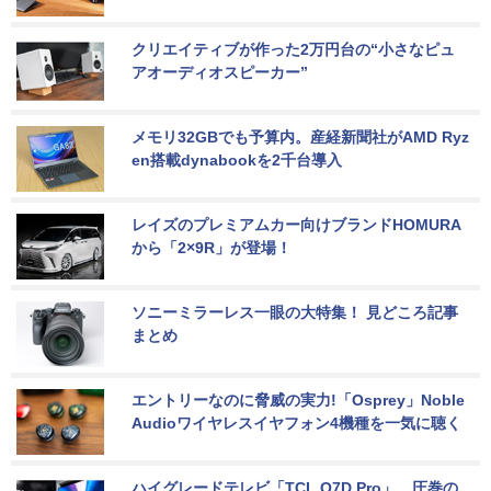
クリエイティブが作った2万円台の“小さなピュ
アオーディオスピーカー”
メモリ32GBでも予算内。産経新聞社がAMD Ryz
en搭載dynabookを2千台導入
レイズのプレミアムカー向けブランドHOMURA
から「2×9R」が登場！
ソニーミラーレス一眼の大特集！ 見どころ記事
まとめ
エントリーなのに脅威の実力!「Osprey」Noble 
Audioワイヤレスイヤフォン4機種を一気に聴く
ハイグレードテレビ「TCL Q7D Pro」。圧巻の