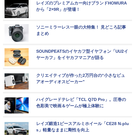
レイズのプレミアムカー向けブランドHOMURA
から「2×9R」が登場！
ソニーミラーレス一眼の大特集！ 見どころ記事
まとめ
SOUNDPEATSのイヤカフ型イヤフォン「UU2イ
ヤーカフ」をイヤカフマニアが語る
クリエイティブが作った2万円台の“小さなピュ
アオーディオスピーカー”
ハイグレードテレビ「TCL Q7D Pro」。圧巻の
色彩美で映画＆ゲームが極上体験に
レイズ鍛造1ピースアルミホイール「CE28 N-plu
s」軽量なままに剛性を向上