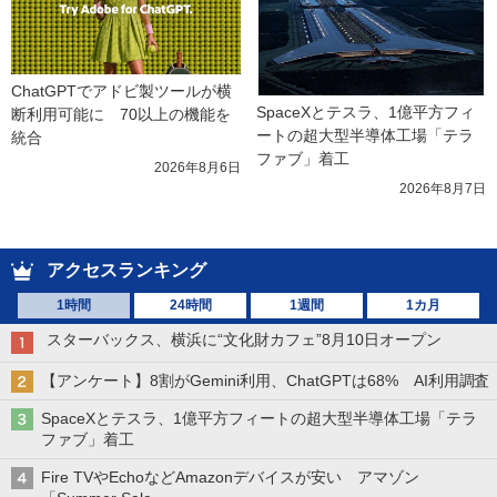
ChatGPTでアドビ製ツールが横
SpaceXとテスラ、1億平方フィ
断利用可能に　70以上の機能を
ートの超大型半導体工場「テラ
統合
ファブ」着工
2026年8月6日
2026年8月7日
アクセスランキング
1時間
24時間
1週間
1カ月
スターバックス、横浜に“文化財カフェ”8月10日オープン
【アンケート】8割がGemini利用、ChatGPTは68% AI利用調査
SpaceXとテスラ、1億平方フィートの超大型半導体工場「テラ
ファブ」着工
Fire TVやEchoなどAmazonデバイスが安い アマゾン