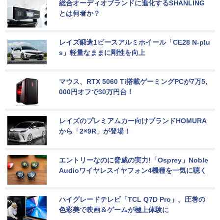
総合オーディオブランドに進化するSHANLING
とは何者か？
レイズ鍛造1ピースアルミホイール「CE28 N-plu
s」軽量なままに剛性を向上
マウス、RTX 5060 Ti搭載ゲーミングPCが7万5,
000円オフで30万円台！
レイズのプレミアムカー向けブランドHOMURA
から「2×9R」が登場！
エントリーなのに脅威の実力!「Osprey」Noble 
Audioワイヤレスイヤフォン4機種を一気に聴く
ハイグレードテレビ「TCL Q7D Pro」。圧巻の
色彩美で映画＆ゲームが極上体験に