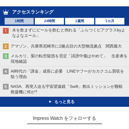
アクセスランキング
1時間
24時間
1週間
1カ月
水を飲まずにビールを飲むと倒れる「ふらつくビアグラスbyよ
なよなエール」
アマゾン、兵庫県尼崎市に2拠点目の大型物流拠点 関西最大
メルカリ、梨の転売疑惑を否定「誹謗中傷はやめて」 生産者を
現地確認
AI時代の「課金」成長に必要 LINEヤフーがカカクコム買収を
狙う理由
NASA、再突入迫る宇宙望遠鏡「Swift」救出ミッションが難航
救援機に何が?
もっと見る
Impress Watch をフォローする