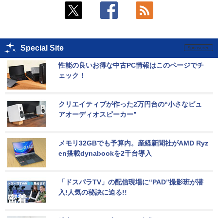
Special Site
性能の良いお得な中古PC情報はこのページでチ
ェック！
クリエイティブが作った2万円台の“小さなピュ
アオーディオスピーカー”
メモリ32GBでも予算内。産経新聞社がAMD Ryz
en搭載dynabookを2千台導入
「ドスパラTV」の配信現場に“PAD”撮影班が潜
入!人気の秘訣に迫る!!