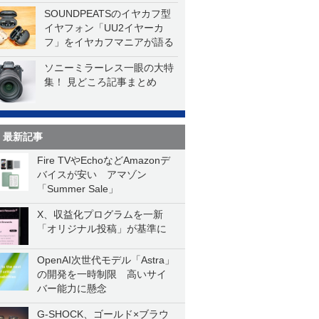
SOUNDPEATSのイヤカフ型
イヤフォン「UU2イヤーカ
フ」をイヤカフマニアが語る
ソニーミラーレス一眼の大特
集！ 見どころ記事まとめ
最新記事
Fire TVやEchoなどAmazonデ
バイスが安い アマゾン
「Summer Sale」
X、収益化プログラムを一新
「オリジナル投稿」が基準に
OpenAI次世代モデル「Astra」
の開発を一時制限 高いサイ
バー能力に懸念
G-SHOCK、ゴールド×ブラウ