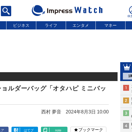
ビジネス
ライフ
エンタメ
マネー
1
ショルダーバッグ「オタハピ ミニバッ
西村 夢音
2024年8月3日 10:00
ブックマーク
ェア
はてブ
note