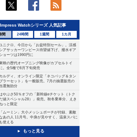
Impress Watchシリーズ 人気記事
時間
24時間
1週間
1カ月
ユニクロ、今日から「お盆特別セール」。涼感
シアサッカーワンピース待望値下げ、撥水ギア
ショーツは1990円に
東映の歴代オープニング映像がカプセルトイ
に。全5種で8月下旬発売
カルディ、オンライン限定「ネコバッグ＆タン
ブラーセット」を一般販売。7月の抽選販売の
当選無効分
はやぶさ50％オフの「新幹線eチケット（トク
だ値スペシャル28）」発売。秋冬乗車分、えき
ねっと限定
「ムーミン」大小メッシュポーチが付録、素敵
なあの人 11月号。中身が見やすく、温泉スパに
も使える
もっと見る