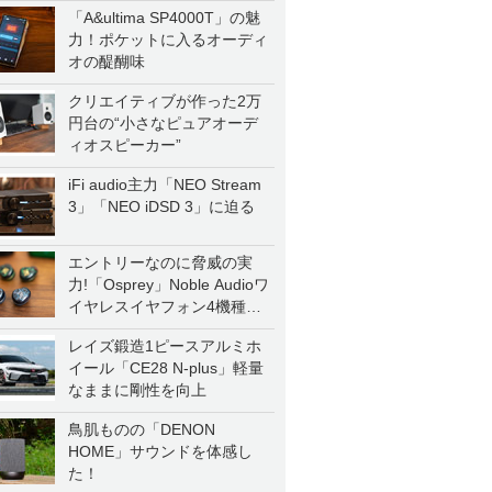
「A&ultima SP4000T」の魅
力！ポケットに入るオーディ
オの醍醐味
クリエイティブが作った2万
円台の“小さなピュアオーデ
ィオスピーカー”
iFi audio主力「NEO Stream
3」「NEO iDSD 3」に迫る
エントリーなのに脅威の実
力!「Osprey」Noble Audioワ
イヤレスイヤフォン4機種を
一気に聴く
レイズ鍛造1ピースアルミホ
イール「CE28 N-plus」軽量
なままに剛性を向上
鳥肌ものの「DENON
HOME」サウンドを体感し
た！