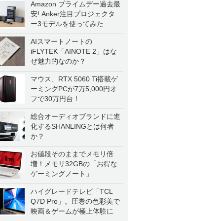
Amazon プライムデー過去最
安! Anker注目プロジェクタ
ー3モデルを使ってみた
AIスマートノートの
iFLYTEK「AINOTE 2」はな
ぜ魅力的なのか？
マウス、RTX 5060 Ti搭載ゲ
ーミングPCが7万5,000円オ
フで30万円台！
総合オーディオブランドに進
化するSHANLINGとは何者
か？
お値段そのままでメモリ倍
増！メモリ32GBの「お得な
ゲーミングノート」
ハイグレードテレビ「TCL
Q7D Pro」。圧巻の色彩美で
映画＆ゲームが極上体験に