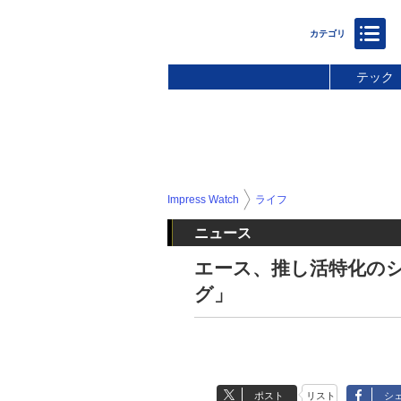
テック
Impress Watch
ライフ
ニュース
エース、推し活特化の
グ」
ポスト
リスト
シ