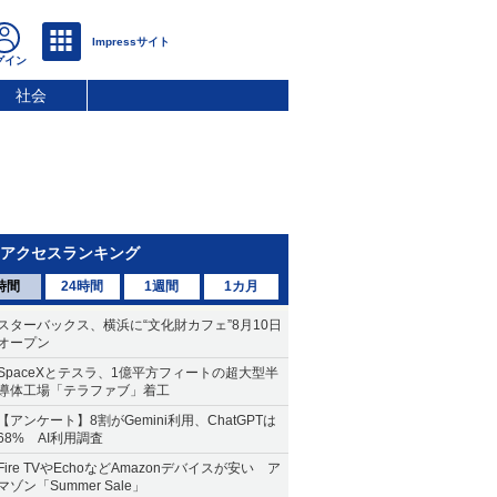
社会
アクセスランキング
時間
24時間
1週間
1カ月
スターバックス、横浜に“文化財カフェ”8月10日
オープン
SpaceXとテスラ、1億平方フィートの超大型半
導体工場「テラファブ」着工
【アンケート】8割がGemini利用、ChatGPTは
68% AI利用調査
Fire TVやEchoなどAmazonデバイスが安い ア
マゾン「Summer Sale」