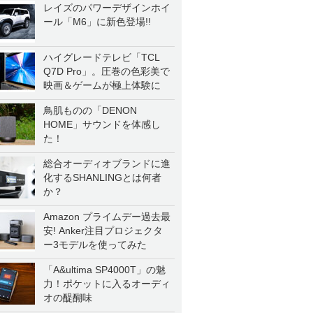
レイズのパワーデザインホイ
ール「M6」に新色登場!!
ハイグレードテレビ「TCL
Q7D Pro」。圧巻の色彩美で
映画＆ゲームが極上体験に
鳥肌ものの「DENON
HOME」サウンドを体感し
た！
総合オーディオブランドに進
化するSHANLINGとは何者
か？
Amazon プライムデー過去最
安! Anker注目プロジェクタ
ー3モデルを使ってみた
「A&ultima SP4000T」の魅
力！ポケットに入るオーディ
オの醍醐味