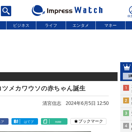
ビジネス
ライフ
エンタメ
マネー
1
コツメカワウソの赤ちゃん誕生
清宮信志
2024年6月5日 12:50
ブックマーク
ェア
はてブ
note