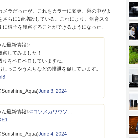
カメラだったが、これをカラーに変更。巣の中がよ
をさらに1台増設している。これにより、飼育スタ
ずに様子を観察することができるようになった。
ゃん最新情報✨
観察してみました！
辺りをペロペロしていますね。
おしっこやうんちなどの排泄を促しています。
oI8
nshine_Aqua)
June 3, 2024
ゃん最新情報✨
#コツメカワウソ
…
3DE1
nshine_Aqua)
June 4, 2024