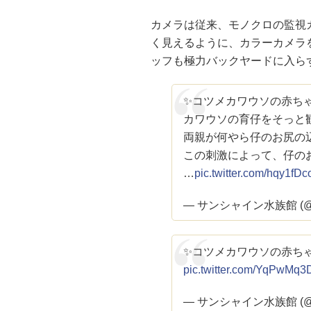
カメラは従来、モノクロの監視
く見えるように、カラーカメラ
ッフも極力バックヤードに入ら
✨コツメカワウソの赤ち
カワウソの育仔をそっと
両親が何やら仔のお尻の
この刺激によって、仔の
…
pic.twitter.com/hqy1fDc
— サンシャイン水族館 (@Su
✨コツメカワウソの赤ち
pic.twitter.com/YqPwMq
— サンシャイン水族館 (@Su