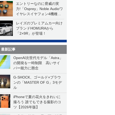
エントリーなのに脅威の実
力!「Osprey」Noble Audioワ
イヤレスイヤフォン4機種を
一気に聴く
レイズのプレミアムカー向け
ブランドHOMURAから
「2×9R」が登場！
最新記事
OpenAI次世代モデル「Astra」
の開発を一時制限 高いサイ
バー能力に懸念
G-SHOCK、ゴールド×ブラウ
ンの「MASTER OF G」3モデ
ル
iPhoneで夏の花火をきれいに
撮ろう 誰でもできる撮影のコ
ツ【2026年版】