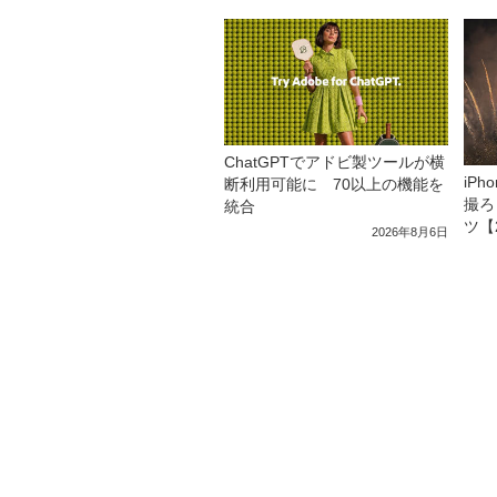
ChatGPTでアドビ製ツールが横
iP
断利用可能に 70以上の機能を
撮ろ
統合
ツ【
2026年8月6日