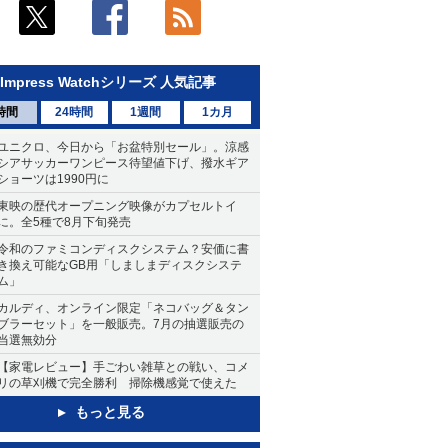
Impress Watchシリーズ 人気記事
時間
24時間
1週間
1カ月
ユニクロ、今日から「お盆特別セール」。涼感
シアサッカーワンピース待望値下げ、撥水ギア
ショーツは1990円に
東映の歴代オープニング映像がカプセルトイ
に。全5種で8月下旬発売
令和のファミコンディスクシステム？安価に書
き換え可能なGB用「しましまディスクシステ
ム」
カルディ、オンライン限定「ネコバッグ＆タン
ブラーセット」を一般販売。7月の抽選販売の
当選無効分
【家電レビュー】手ごわい雑草との戦い、コメ
リの草刈機で完全勝利 掃除機感覚で使えた
もっと見る