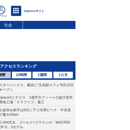
社会
アクセスランキング
時間
24時間
1週間
1カ月
スターバックス、横浜に“文化財カフェ”8月10日
オープン
SpaceXとテスラ、1億平方フィートの超大型半
導体工場「テラファブ」着工
お盆休み前半は8日に下り渋滞ピーク 中央道
で最大45km
G-SHOCK、ゴールド×ブラウンの「MASTER
OF G」3モデル