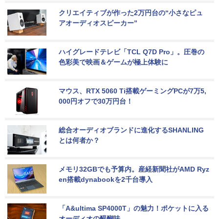
クリエイティブが作った2万円台の“小さなピュ
アオーディオスピーカー”
ハイグレードテレビ「TCL Q7D Pro」。圧巻の
色彩美で映画＆ゲームが極上体験に
マウス、RTX 5060 Ti搭載ゲーミングPCが7万5,
000円オフで30万円台！
総合オーディオブランドに進化するSHANLING
とは何者か？
メモリ32GBでも予算内。産経新聞社がAMD Ryz
en搭載dynabookを2千台導入
「A&ultima SP4000T」の魅力！ポケットに入る
オーディオの醍醐味