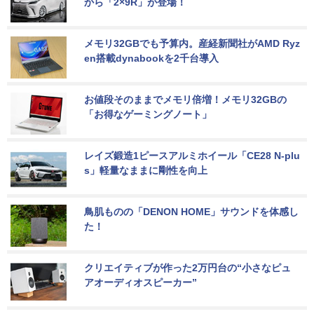
から「2×9R」が登場！
メモリ32GBでも予算内。産経新聞社がAMD Ryz
en搭載dynabookを2千台導入
お値段そのままでメモリ倍増！メモリ32GBの
「お得なゲーミングノート」
レイズ鍛造1ピースアルミホイール「CE28 N-plu
s」軽量なままに剛性を向上
鳥肌ものの「DENON HOME」サウンドを体感し
た！
クリエイティブが作った2万円台の“小さなピュ
アオーディオスピーカー”