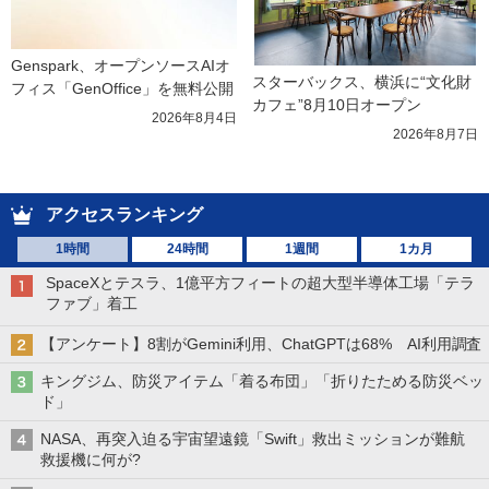
Genspark、オープンソースAIオ
スターバックス、横浜に“文化財
フィス「GenOffice」を無料公開
カフェ”8月10日オープン
2026年8月4日
2026年8月7日
アクセスランキング
1時間
24時間
1週間
1カ月
SpaceXとテスラ、1億平方フィートの超大型半導体工場「テラ
ファブ」着工
【アンケート】8割がGemini利用、ChatGPTは68% AI利用調査
キングジム、防災アイテム「着る布団」「折りたためる防災ベッ
ド」
NASA、再突入迫る宇宙望遠鏡「Swift」救出ミッションが難航
救援機に何が?