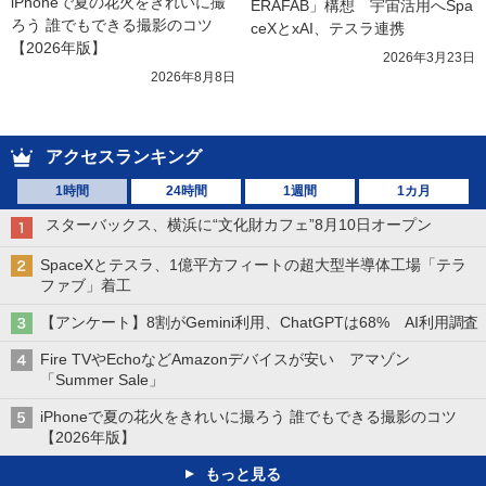
iPhoneで夏の花火をきれいに撮
ERAFAB」構想　宇宙活用へSpa
ろう 誰でもできる撮影のコツ
ceXとxAI、テスラ連携
【2026年版】
2026年3月23日
2026年8月8日
アクセスランキング
1時間
24時間
1週間
1カ月
スターバックス、横浜に“文化財カフェ”8月10日オープン
SpaceXとテスラ、1億平方フィートの超大型半導体工場「テラ
ファブ」着工
【アンケート】8割がGemini利用、ChatGPTは68% AI利用調査
Fire TVやEchoなどAmazonデバイスが安い アマゾン
「Summer Sale」
iPhoneで夏の花火をきれいに撮ろう 誰でもできる撮影のコツ
【2026年版】
もっと見る