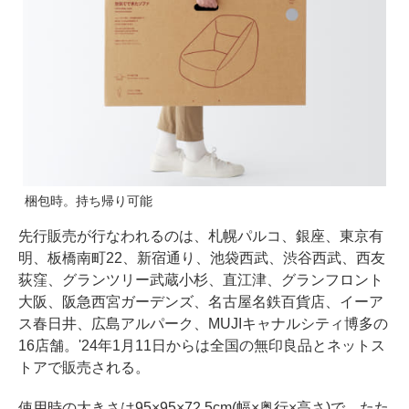
梱包時。持ち帰り可能
先行販売が行なわれるのは、札幌パルコ、銀座、東京有
明、板橋南町22、新宿通り、池袋西武、渋谷西武、西友
荻窪、グランツリー武蔵小杉、直江津、グランフロント
大阪、阪急西宮ガーデンズ、名古屋名鉄百貨店、イーア
ス春日井、広島アルパーク、MUJIキャナルシティ博多の
16店舗。'24年1月11日からは全国の無印良品とネットス
トアで販売される。
使用時の大きさは95×95×72.5cm(幅×奥行×高さ)で、たた