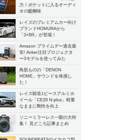
力！ポケットに入るオーディ
オの醍醐味
レイズのプレミアムカー向け
ブランドHOMURAから
「2×9R」が登場！
Amazon プライムデー過去最
安! Anker注目プロジェクタ
ー3モデルを使ってみた
鳥肌ものの「DENON
HOME」サウンドを体感し
た！
レイズ鍛造1ピースアルミホ
イール「CE28 N-plus」軽量
なままに剛性を向上
ソニーミラーレス一眼の大特
集！ 見どころ記事まとめ
SOUNDPEATSのイヤカフ型