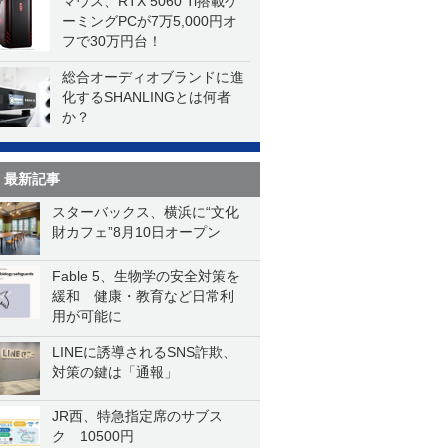
マウス、RTX 5060 Ti搭載ゲ
ーミングPCが7万5,000円オ
フで30万円台！
総合オーディオブランドに進
化するSHANLINGとは何者
か？
最新記事
スターバックス、横浜に“文化
財カフェ”8月10日オープン
Fable 5、生物学の安全対策を
緩和 健康・教育など日常利
用が可能に
LINEに誘導されるSNS詐欺、
対策の鍵は「通報」
JR西、特急指定席のサブス
ク 10500円