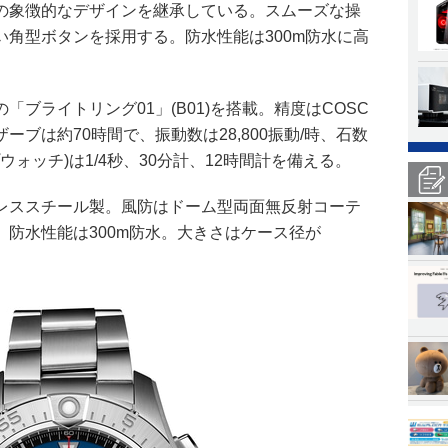
の象徴的なデザインを継承している。スムーズな操
角型ボタンを採用する。防水性能は300m防水に高
ブライトリング01」(B01)を搭載。精度はCOSC
ブは約70時間で、振動数は28,800振動/時、石数
ウォッチ)は1/4秒、30分計、12時間計を備える。
レススチール製。風防はドーム型両面無反射コーテ
防水性能は300m防水。大きさはケース径が