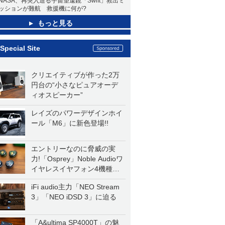
NASA、再突入迫る宇宙望遠鏡「Swift」救出ミ
ッションが難航 救援機に何が?
もっと見る
Special Site
クリエイティブが作った2万
円台の“小さなピュアオーデ
ィオスピーカー”
レイズのパワーデザインホイ
ール「M6」に新色登場!!
エントリーなのに脅威の実
力!「Osprey」Noble Audioワ
イヤレスイヤフォン4機種を
一気に聴く
iFi audio主力「NEO Stream
3」「NEO iDSD 3」に迫る
「A&ultima SP4000T」の魅