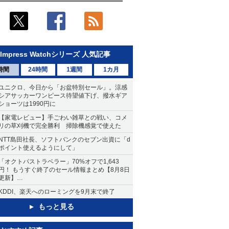
Impress Watchシリーズ 人気記事
時間
24時間
1週間
1カ月
ユニクロ、今日から「お盆特別セール」。涼感
シアサッカーワンピース待望値下げ、撥水ギア
ショーツは1990円に
【家電レビュー】手ごわい雑草との戦い、コメ
リの草刈機で完全勝利 掃除機感覚で使えた
NTT島田社長、ソフトバンクのセブン出資に「d
ポイント使えるようにして」
「オクトパストラベラー」70%オフで1,643
円！ もうすぐ終了のセール情報まとめ【8月8日
更新】
ニンテンドーeショップでは「大神 絶景版」が
KDDI、楽天へのローミングを9月末で終了
67%オフで990円
もっと見る