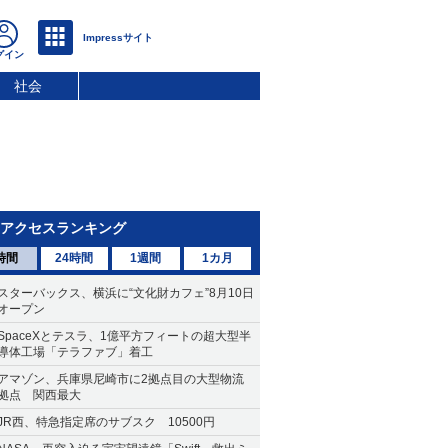
社会
アクセスランキング
時間
24時間
1週間
1カ月
スターバックス、横浜に“文化財カフェ”8月10日
オープン
SpaceXとテスラ、1億平方フィートの超大型半
導体工場「テラファブ」着工
アマゾン、兵庫県尼崎市に2拠点目の大型物流
拠点 関西最大
JR西、特急指定席のサブスク 10500円