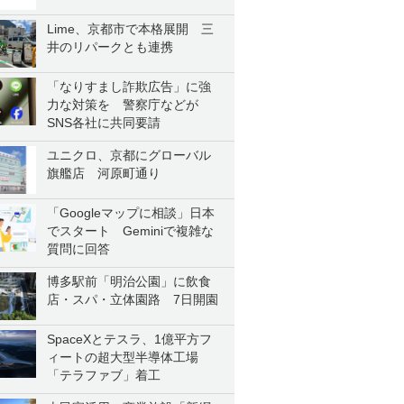
Lime、京都市で本格展開 三
井のリパークとも連携
「なりすまし詐欺広告」に強
力な対策を 警察庁などが
SNS各社に共同要請
ユニクロ、京都にグローバル
旗艦店 河原町通り
「Googleマップに相談」日本
でスタート Geminiで複雑な
質問に回答
博多駅前「明治公園」に飲食
店・スパ・立体園路 7日開園
SpaceXとテスラ、1億平方フ
ィートの超大型半導体工場
「テラファブ」着工