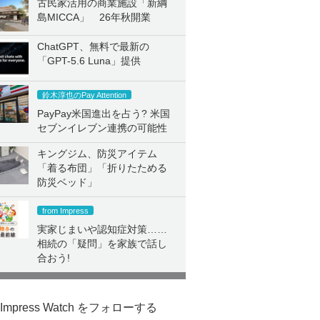
古民家活用の商業施設「新綱
島MICCA」 26年秋開業
ChatGPT、無料で最新の
「GPT-5.6 Luna」提供
鈴木淳也のPay Attention
PayPay米国進出を占う? 米国
セブンイレブン連携の可能性
キングジム、防災アイテム
「着る布団」「折りたためる
防災ベッド」
from Impress
実家じまいや認知症対策……
相続の「疑問」を家族で話し
合おう!
Impress Watch をフォローする